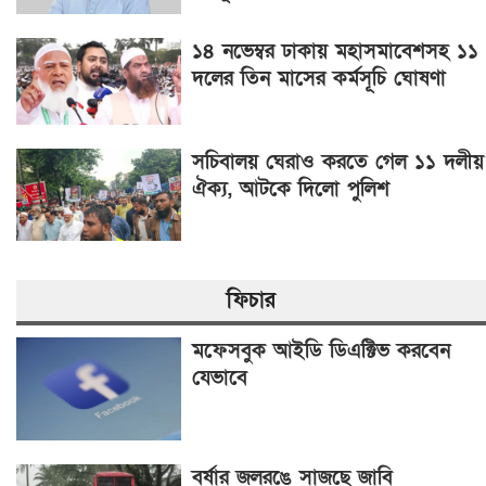
১৪ নভেম্বর ঢাকায় মহাসমাবেশসহ ১১
দলের তিন মাসের কর্মসূচি ঘোষণা
সচিবালয় ঘেরাও করতে গেল ১১ দলীয়
ঐক্য, আটকে দিলো পুলিশ
ফিচার
মফেসবুক আইডি ডিএক্টিভ করবেন
যেভাবে
বর্ষার জলরঙে সাজছে জাবি