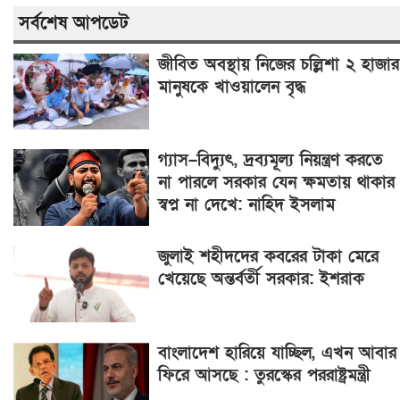
সর্বশেষ আপডেট
জীবিত অবস্থায় নিজের চল্লিশা ২ হাজার
মানুষকে খাওয়ালেন বৃদ্ধ
গ্যাস–বিদ্যুৎ, দ্রব্যমূল্য নিয়ন্ত্রণ করতে
না পারলে সরকার যেন ক্ষমতায় থাকার
স্বপ্ন না দেখে: নাহিদ ইসলাম
জুলাই শহীদদের কবরের টাকা মেরে
খেয়েছে অন্তর্বর্তী সরকার: ইশরাক
বাংলাদেশ হারিয়ে যাচ্ছিল, এখন আবার
ফিরে আসছে : তুরস্কের পররাষ্ট্রমন্ত্রী