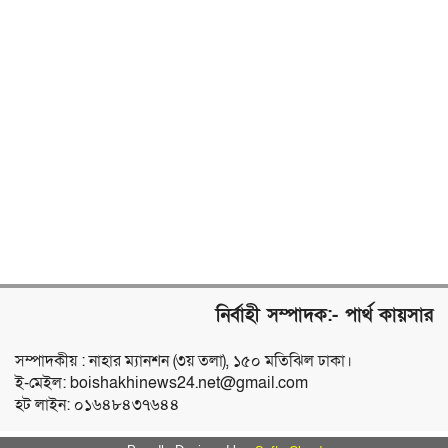
নির্বাহী সম্পাদক:- পার্থ কায়সার
সম্পাদকীয় : নাহার ম্যানশন (৩য় তলা), ১৫০ মতিঝিল ঢাকা।
ই-মেইল: boishakhinews24.net@gmail.com
হট লাইন: ০১৬৪৮৪৩৭৬৪৪