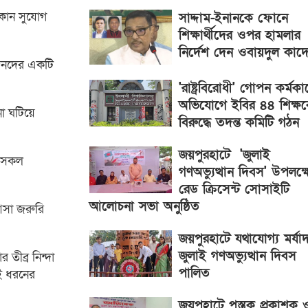
 কোন সুযোগ
সাদ্দাম-ইনানকে ফোনে
শিক্ষার্থীদের ওপর হামলার
নির্দেশ দেন ওবায়দুল কাদ
শীজনদের একটি
'রাষ্ট্রবিরোধী' গোপন কর্মকাণ
অভিযোগে ইবির ৪৪ শিক্ষ
া ঘটিয়ে
বিরুদ্ধে তদন্ত কমিটি গঠন
জয়পুরহাটে 'জুলাই
ং সকল
গণঅভ্যুত্থান দিবস' উপলক্ষ্
রেড ক্রিসেন্ট সোসাইটি
আলোচনা সভা অনুষ্ঠিত
আসা জরুরি
জয়পুরহাটে যথাযোগ্য মর্যা
জুলাই গণঅভ্যুত্থান দিবস
 তীব্র নিন্দা
পালিত
এই ধরনের
জয়পুহাটে পুস্তক প্রকাশক 