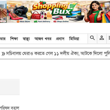
search
person
re
িচার
শিক্ষা
স্বাস্থ্য
আজব খবর
প্রবাস
মিডিয়া
double_arrow
ালয় ঘেরাও করতে গেল ১১ দলীয় ঐক্য, আটকে দিলো পুলিশ
পরিষদ বহাল