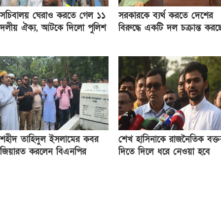
সচিবালয় ঘেরাও করতে গেল ১১
সরকারকে ব্যর্থ করতে দেশের
দলীয় ঐক্য, আটকে দিলো পুলিশ
বিরুদ্ধে একটি দল চক্রান্ত করছ
: রিজভী
শহীদ তাহিদুল ইসলামের কবর
শেখ হাসিনাকে রাজনৈতিক বক্তব
জিয়ারত করলেন বিএনপির
দিতে দিলে ধরে নেওয়া হবে
জাতীয় নির্বাহী কমিটির সদস্য
ভারত ইন্ধন দিচ্ছে: আসিফ
আবু নাসের রহমতুল্লাহ
মাহমুদ