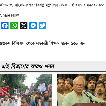
ইতিমধ্যে বাংলাদেশের পররাষ্ট্র মন্ত্রণালয় থেকে এই ধরনের মন্তব্য
Share Now
Facebook
WhatsApp
X
Messenger
Twitter
Post
৪৩তম বিসিএস থেকে সহকারী শিক্ষক হলেন ১৩৮ জন
navigation
এই বিভাগের আরও খবর