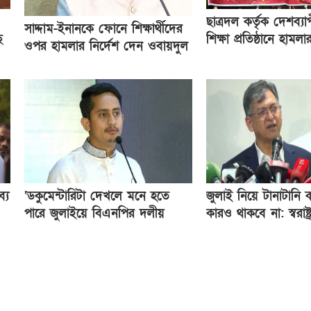
ছাত্রদল কর্তৃক দেশব্যাপ
সাদ্দাম-ইনানকে ফোনে শিক্ষার্থীদের
ে
শিক্ষা প্রতিষ্ঠানে হামলা
ওপর হামলার নির্দেশ দেন ওবায়দুল
সিলেট মহানগর ছাত্রশি
কাদের
বিক্ষোভ মিছিল
্য
‘ডকুমেন্টারিটা দেখলে মনে হতে
জুলাই নিয়ে টানাটানি
পারে জুলাইয়ে বিএনপির দলীয়
কারও থাকবে না: স্বরাষ্ট্রমন
অভ্যুত্থান হয়েছে’