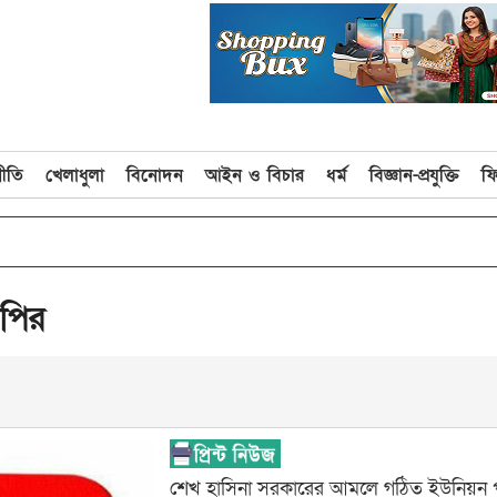
নীতি
খেলাধুলা
বিনোদন
আইন ও বিচার
ধর্ম
বিজ্ঞান-প্রযুক্তি
ফ
double_arrow
সচিব
পির
শেখ হাসিনা সরকারের আমলে গঠিত ইউনিয়ন 