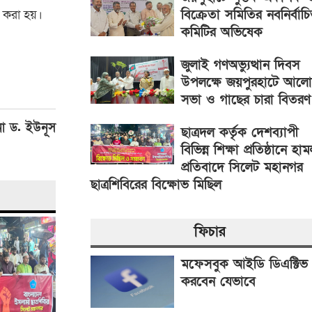
বিক্রেতা সমিতির নবনির্বাচ
শ করা হয়।
কমিটির অভিষেক
জুলাই গণঅভ্যুত্থান দিবস
উপলক্ষে জয়পুরহাটে আলো
সভা ও গাছের চারা বিতরণ
 না ড. ইউনূস
ছাত্রদল কর্তৃক দেশব্যাপী
বিভিন্ন শিক্ষা প্রতিষ্ঠানে হা
প্রতিবাদে সিলেট মহানগর
ছাত্রশিবিরের বিক্ষোভ মিছিল
ফিচার
মফেসবুক আইডি ডিএক্টিভ
করবেন যেভাবে