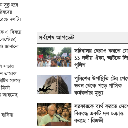
 সুষ্ঠু হবে
রিষদের
করেছে দলটি।
ঠকে এ বিষয়ে
সর্বশেষ আপডেট
্টেম্বর)
্য জানানো
সচিবালয় ঘেরাও করতে গ
১১ দলীয় ঐক্য, আটকে দ
পুলিশ
ালি সভায়
যান তারেক
পুলিশের উপস্থিতি টের পেয়
িটির সদস্য
ভবন থেকে পড়ে গাসিক
মির্জা
কর্মকর্তার মৃত্যু
িন আহমেদ,
সরকারকে ব্যর্থ করতে দেশ
বিরুদ্ধে একটি দল চক্রান্ত
 হাসিনা
করছে : রিজভী