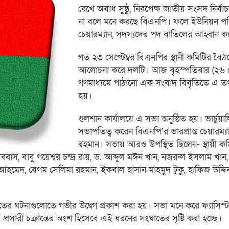
রেখে অবাধ সুষ্ঠু, নিরপেক্ষ জাতীয় সংসদ নির্বাচন
না বলে মনে করছে বিএনপি। ফলে ইউনিয়ন প
চেয়ারম্যান, সদস্যদের পদ বাতিলের আহ্বান 
গত ২৩ সেপ্টেম্বর বিএনপির স্থানী কমিটির বৈ
আলোচনা করে দলটি। আজ বৃহস্পতিবার (২৬ সেপ
গণমাধ্যমে পাঠানো এক সংবাদ বিবৃতিতে এ তথ
হয়।
গুলশান কার্যালয়ে এ সভা অনুষ্ঠিত হয়। ভার্চুয়
সভাপতিত্ব করেন বিএনপি’র ভারপ্রাপ্ত চেয়ারম্
রহমান। সভায় আরও উপস্থিত ছিলেন- স্থায়ী কম
বাস, বাবু গয়েশ্বর চন্দ্র রায়, ড. আব্দুল মঈন খান, নজরুল ইসলাম খান, 
হমেদ, বেগম সেলিমা রহমান, ইকবাল হাসান মাহমুদ টুকু, হাফিজ উদ্দ
তের ঘটনাগুলোতে গভীর উদ্বেগ প্রকাশ করা হয়। সভা মনে করে ফ্যাসিস্ট
্রসারী চক্রান্তের অংশ হিসেবে এই ধরনের সংঘাতের সৃষ্টি করা হচ্ছে।