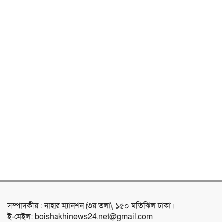
সম্পাদকীয় : নাহার ম্যানশন (৩য় তলা), ১৫০ মতিঝিল ঢাকা।
ই-মেইল: boishakhinews24.net@gmail.com