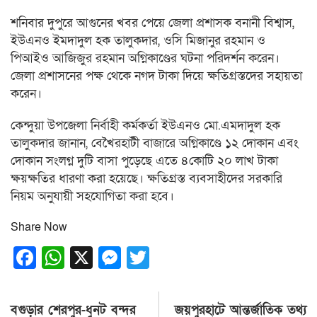
শনিবার দুপুরে আগুনের খবর পেয়ে জেলা প্রশাসক বনানী বিশ্বাস,
ইউএনও ইমদাদুল হক তালুকদার, ওসি মিজানুর রহমান ও
পিআইও আজিজুর রহমান অগ্নিকাণ্ডের ঘটনা পরিদর্শন করেন।
জেলা প্রশাসনের পক্ষ থেকে নগদ টাকা দিয়ে ক্ষতিগ্রস্তদের সহায়তা
করেন।
কেন্দুয়া উপজেলা নির্বাহী কর্মকর্তা ইউএনও মো.এমদাদুল হক
তালুকদার জানান, বেখৈরহাটী বাজারে অগ্নিকাণ্ডে ১২ দোকান এবং
দোকান সংলগ্ন দুটি বাসা পুড়েছে এতে ৪কোটি ২০ লাখ টাকা
ক্ষয়ক্ষতির ধারণা করা হয়েছে। ক্ষতিগ্রস্ত ব্যবসাহীদের সরকারি
নিয়ম অনুযায়ী সহযোগিতা করা হবে।
Share Now
Facebook
WhatsApp
X
Messenger
Twitter
Post
বগুড়ার শেরপুর-ধুুনট বন্দর
জয়পুরহাটে আন্তর্জাতিক তথ্য