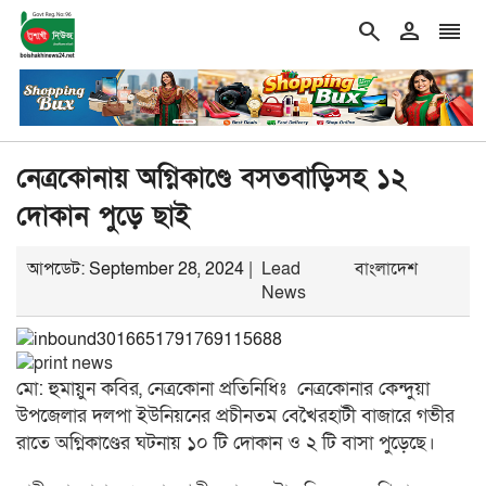
search
person
reorder
double_arrow
াহিদ ইসলাম
শিরোনাম
‘১ দফার ঘোষক নাহিদ ইসলাম, লং মার্চ টু ঢাক
নেত্রকোনায় অগ্নিকাণ্ডে বসতবাড়িসহ ১২
দোকান পুড়ে ছাই
আপডেট: September 28, 2024 |
Lead
বাংলাদেশ
News
মো: হুমায়ুন কবির, নেত্রকোনা প্রতিনিধিঃ নেত্রকোনার কেন্দুয়া
উপজেলার দলপা ইউনিয়নের প্রচীনতম বেখৈরহাটী বাজারে গভীর
রাতে অগ্নিকাণ্ডের ঘটনায় ১০ টি দোকান ও ২ টি বাসা পুড়েছে।