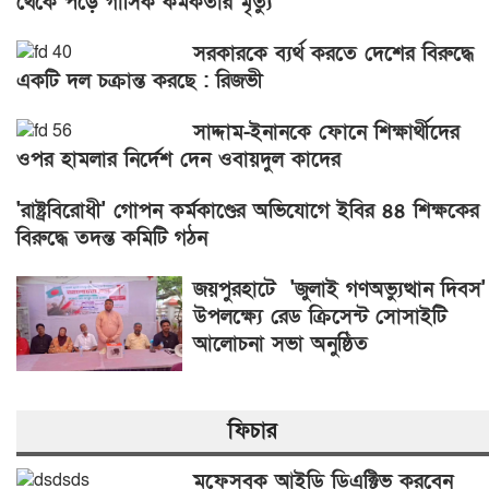
থেকে পড়ে গাসিক কর্মকর্তার মৃত্যু
সরকারকে ব্যর্থ করতে দেশের বিরুদ্ধে
একটি দল চক্রান্ত করছে : রিজভী
সাদ্দাম-ইনানকে ফোনে শিক্ষার্থীদের
ওপর হামলার নির্দেশ দেন ওবায়দুল কাদের
'রাষ্ট্রবিরোধী' গোপন কর্মকাণ্ডের অভিযোগে ইবির ৪৪ শিক্ষকের
বিরুদ্ধে তদন্ত কমিটি গঠন
জয়পুরহাটে 'জুলাই গণঅভ্যুত্থান দিবস'
উপলক্ষ্যে রেড ক্রিসেন্ট সোসাইটি
আলোচনা সভা অনুষ্ঠিত
ফিচার
মফেসবুক আইডি ডিএক্টিভ করবেন