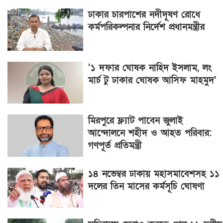
ঢাকার চারপাশের নদীদূষণ রোধে
কর্মপরিকল্পনার নির্দেশ প্রধানমন্ত্রীর
‘১ দফার ঘোষক নাহিদ ইসলাম, লং
মার্চ টু ঢাকার ঘোষক আসিফ মাহমুদ’
মিরপুরে ফ্ল্যাট পাবেন জুলাই
আন্দোলনে শহীদ ও আহত পরিবার:
গণপূর্ত প্রতিমন্ত্রী
১৪ নভেম্বর ঢাকায় মহাসমাবেশসহ ১১
দলের তিন মাসের কর্মসূচি ঘোষণা