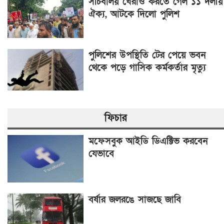
সচিবালয় ঘেরাও করতে গেল ১১ দলীয়
ঐক্য, আটকে দিলো পুলিশ
পুলিশের উপস্থিতি টের পেয়ে ভবন
থেকে পড়ে গাসিক কর্মকর্তার মৃত্যু
ফিচার
মফেসবুক আইডি ডিএক্টিভ করবেন
যেভাবে
বর্ষার জলরঙে সাজছে জাবি