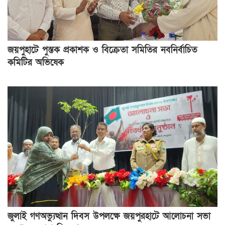
জয়পুহাটে পুস্তক প্রকাশক ও বিক্রেতা সমিতির নবনির্বাচিত
কমিটির অভিষেক
জুলাই গণঅভ্যুত্থান দিবস উপলক্ষে জয়পুরহাটে আলোচনা সভা