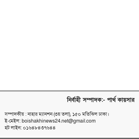
নির্বাহী সম্পাদক:- পার্থ কায়সার
সম্পাদকীয় : নাহার ম্যানশন (৩য় তলা), ১৫০ মতিঝিল ঢাকা।
ই-মেইল: boishakhinews24.net@gmail.com
হট লাইন: ০১৬৪৮৪৩৭৬৪৪