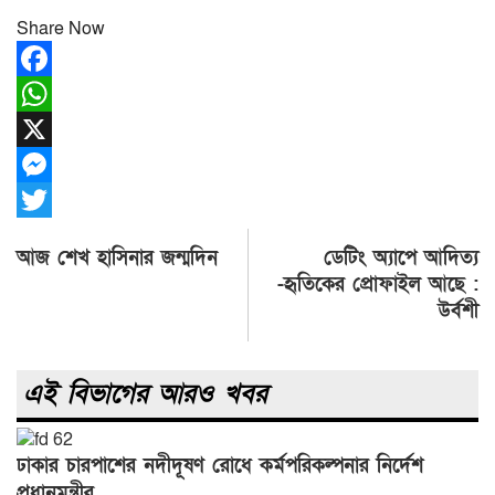
Share Now
Facebook
WhatsApp
X
Messenger
Twitter
Post
আজ শেখ হাসিনার জন্মদিন
ডেটিং অ্যাপে আদিত্য
navigation
-হৃতিকের প্রোফাইল আছে :
উর্বশী
এই বিভাগের আরও খবর
ঢাকার চারপাশের নদীদূষণ রোধে কর্মপরিকল্পনার নির্দেশ
প্রধানমন্ত্রীর