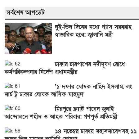
সর্বশেষ আপডেট
দুই-তিন দিনের মধ্যে গ্যাস সরবরাহ
স্বাভাবিক হবে: জ্বালানি মন্ত্রী
ঢাকার চারপাশের নদীদূষণ রোধে
কর্মপরিকল্পনার নির্দেশ প্রধানমন্ত্রীর
‘১ দফার ঘোষক নাহিদ ইসলাম, লং
মার্চ টু ঢাকার ঘোষক আসিফ মাহমুদ’
মিরপুরে ফ্ল্যাট পাবেন জুলাই
আন্দোলনে শহীদ ও আহত পরিবার: গণপূর্ত প্রতিমন্ত্রী
১৪ নভেম্বর ঢাকায় মহাসমাবেশসহ ১১