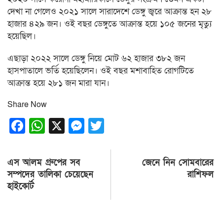
দেখা না গেলেও ২০২১ সালে সারাদেশে ডেঙ্গু জ্বরে আক্রান্ত হন ২৮
হাজার ৪২৯ জন। ওই বছর ডেঙ্গুতে আক্রান্ত হয়ে ১০৫ জনের মৃত্যু
হয়েছিল।
এছাড়া ২০২২ সালে ডেঙ্গু নিয়ে মোট ৬২ হাজার ৩৮২ জন
হাসপাতালে ভর্তি হয়েছিলেন। ওই বছর মশাবাহিত রোগটিতে
আক্রান্ত হয়ে ২৮১ জন মারা যান।
Share Now
Facebook
WhatsApp
X
Messenger
Twitter
Post
এস আলম গ্রুপের সব
জেনে নিন সোমবারের
navigation
সম্পদের তালিকা চেয়েছেন
রাশিফল
হাইকোর্ট