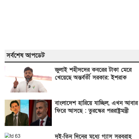
সর্বশেষ আপডেট
জুলাই শহীদদের কবরের টাকা মেরে
খেয়েছে অন্তর্বর্তী সরকার: ইশরাক
বাংলাদেশ হারিয়ে যাচ্ছিল, এখন আবার
ফিরে আসছে : তুরস্কের পররাষ্ট্রমন্ত্রী
দুই-তিন দিনের মধ্যে গ্যাস সরবরাহ