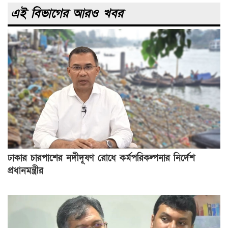
এই বিভাগের আরও খবর
ঢাকার চারপাশের নদীদূষণ রোধে কর্মপরিকল্পনার নির্দেশ
প্রধানমন্ত্রীর