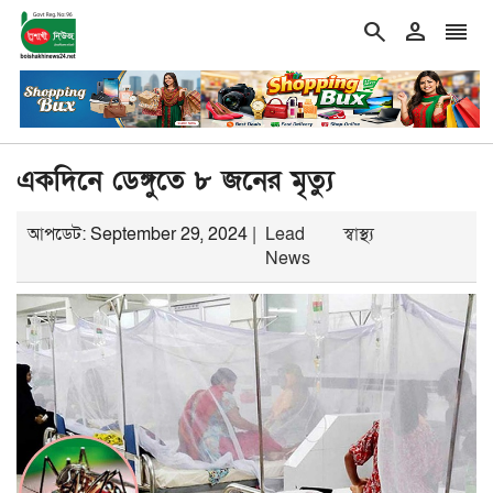
search
person
reorder
double_arrow
ের কবরের টাকা মেরে খেয়েছে অন্তর্বর্তী সরকার: ইশরাক
শিরোনাম
বাংল
একদিনে ডেঙ্গুতে ৮ জনের মৃত্যু
আপডেট: September 29, 2024 |
Lead
স্বাস্থ্য
News