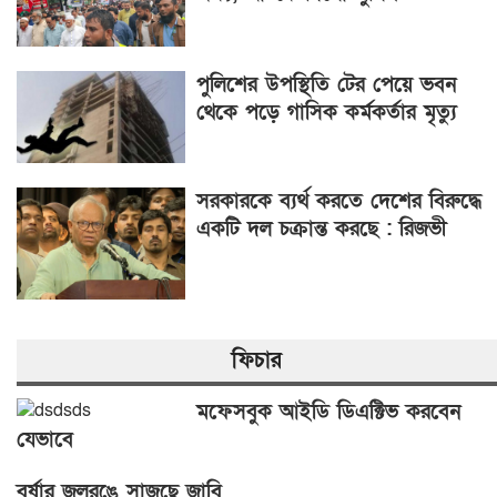
পুলিশের উপস্থিতি টের পেয়ে ভবন
থেকে পড়ে গাসিক কর্মকর্তার মৃত্যু
সরকারকে ব্যর্থ করতে দেশের বিরুদ্ধে
একটি দল চক্রান্ত করছে : রিজভী
ফিচার
মফেসবুক আইডি ডিএক্টিভ করবেন
যেভাবে
বর্ষার জলরঙে সাজছে জাবি