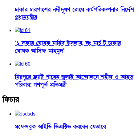
ঢাকার চারপাশের নদীদূষণ রোধে কর্মপরিকল্পনার নির্দেশ
প্রধানমন্ত্রীর
‘১ দফার ঘোষক নাহিদ ইসলাম, লং মার্চ টু ঢাকার
ঘোষক আসিফ মাহমুদ’
মিরপুরে ফ্ল্যাট পাবেন জুলাই আন্দোলনে শহীদ ও আহত
পরিবার: গণপূর্ত প্রতিমন্ত্রী
ফিচার
মফেসবুক আইডি ডিএক্টিভ করবেন যেভাবে