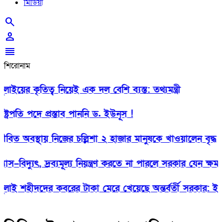
মিডিয়া
search
person
reorder
শিরোনাম
য়ের কৃতিত্ব নিয়েই এক দল বেশি ব্যস্ত: তথ্যমন্ত্রী
্রপতি পদে প্রস্তাব পাননি ড. ইউনূস !
ত অবস্থায় নিজের চল্লিশা ২ হাজার মানুষকে খাওয়ালেন বৃদ্ধ
–বিদ্যুৎ, দ্রব্যমূল্য নিয়ন্ত্রণ করতে না পারলে সরকার যেন ক্ষমতা
ই শহীদদের কবরের টাকা মেরে খেয়েছে অন্তর্বর্তী সরকার: ইশরাক