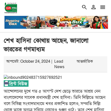
search
person
reorder
মন রাজনৈতিক চর্চা করা যাবে না, যাতে ফ্যাসিবাদের প্রত্যাবর্তনে
শিরোনাম
শেখ হাসিনা কোথায় আছেন, জানালো
ভারতের গণমাধ্যম
আপডেট: October 24, 2024 |
Lead
আন্তর্জাতিক
News
আন্দোলনের মুখে গত ৫ আগস্ট দেশ ছেড়ে ভারতে আশ্রয় নেন
বাংলাদেশের সাবেক প্রধানমন্ত্রী শেখ হাসিনা। তিনি দিল্লিতে আছেন
বলে বিভিন্ন সংবাদমাধ্যমে খবর প্রকাশিত হলেও, সম্প্রতি দিল্লি
থেকে তাকে অন্যত্র সরিয়ে নেয়ারও গুঞ্জন ওঠে। তবে শেখ হাসিনা