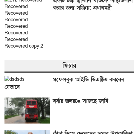
একটি চক্র জ্বালানি খাতকে অস্থিতিশীল
করার জন্য সক্রিয়: প্রধানমন্ত্রী
ফিচার
মফেসবুক আইডি ডিএক্টিভ করবেন
যেভাবে
বর্ষার জলরঙে সাজছে জাবি
কাঁচা ডিমে ছেলেদের চুলের উপকারিতা