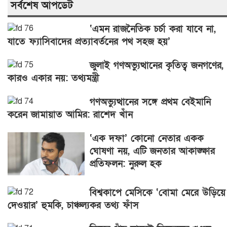
সর্বশেষ আপডেট
‘এমন রাজনৈতিক চর্চা করা যাবে না,
যাতে ফ্যাসিবাদের প্রত্যাবর্তনের পথ সহজ হয়’
জুলাই গণঅভ্যুত্থানের কৃতিত্ব জনগণের,
কারও একার নয়: তথ্যমন্ত্রী
গণঅভ্যুত্থানের সঙ্গে প্রথম বেইমানি
করেন জামায়াত আমির: রাশেদ খাঁন
‘এক দফা’ কোনো নেতার একক
ঘোষণা নয়, এটি জনতার আকাঙ্ক্ষার
প্রতিফলন: নুরুল হক
বিশ্বকাপে মেসিকে ‘বোমা মেরে উড়িয়ে
দেওয়ার’ হুমকি, চাঞ্চল্যকর তথ্য ফাঁস