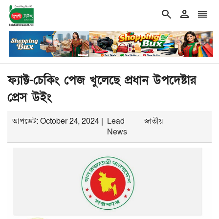
search
person
reorder
, মজুদ ১৭ গুণ, লাইসেন্সের মেয়াদও শেষ—রয়েল ফুটওয়্যারের প্রসপে
শিরোনাম
ফ্যাক্ট-চেকিং পেজ খুলেছে প্রধান উপদেষ্টার
প্রেস উইং
আপডেট: October 24, 2024 |
Lead
জাতীয়
News