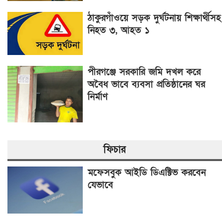
ঠাকুরগাঁওয়ে সড়ক দুর্ঘটনায় শিক্ষার্থীসহ
নিহত ৩, আহত ১
পীরগঞ্জে সরকারি জমি দখল করে
অবৈধ ভাবে ব্যবসা প্রতিষ্ঠানের ঘর
নির্মাণ
ফিচার
মফেসবুক আইডি ডিএক্টিভ করবেন
যেভাবে