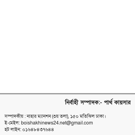
নির্বাহী সম্পাদক:- পার্থ কায়সার
সম্পাদকীয় : নাহার ম্যানশন (৩য় তলা), ১৫০ মতিঝিল ঢাকা।
ই-মেইল: boishakhinews24.net@gmail.com
হট লাইন: ০১৬৪৮৪৩৭৬৪৪