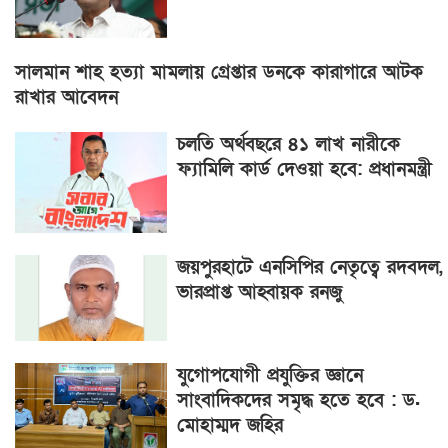
সালমান শাহ হত্যা মামলায় গ্রেপ্তার ডনকে কারাগারে আটক
রাখার আবেদন
চলতি অর্থবছরে ৪১ লাখ নারীকে
ফ্যামিলি কার্ড দেওয়া হবে: প্রধানমন্ত্রী
জয়পুরহাটে এনসিপির নেতৃত্বে রদবদল,
ভারপ্রাপ্ত আহ্বায়ক রনজু
যুগোপযোগী প্রযুক্তির জ্ঞানে
সাংবাদিকদের সমৃদ্ধ হতে হবে : ড.
মোহাম্মদ জহির