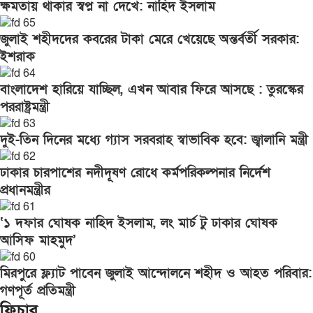
ক্ষমতায় থাকার স্বপ্ন না দেখে: নাহিদ ইসলাম
জুলাই শহীদদের কবরের টাকা মেরে খেয়েছে অন্তর্বর্তী সরকার:
ইশরাক
বাংলাদেশ হারিয়ে যাচ্ছিল, এখন আবার ফিরে আসছে : তুরস্কের
পররাষ্ট্রমন্ত্রী
দুই-তিন দিনের মধ্যে গ্যাস সরবরাহ স্বাভাবিক হবে: জ্বালানি মন্ত্রী
ঢাকার চারপাশের নদীদূষণ রোধে কর্মপরিকল্পনার নির্দেশ
প্রধানমন্ত্রীর
‘১ দফার ঘোষক নাহিদ ইসলাম, লং মার্চ টু ঢাকার ঘোষক
আসিফ মাহমুদ’
মিরপুরে ফ্ল্যাট পাবেন জুলাই আন্দোলনে শহীদ ও আহত পরিবার:
গণপূর্ত প্রতিমন্ত্রী
ফিচার