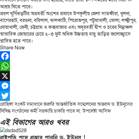
সাবধানে চলাচল করতে বলা হয়েছে, যাতে তারা স্বল্প সময়ের মধ্যে নিরাপদ
আশ্রয় নিতে পারে।
প্রবল ঘূর্ণিঝড়টির অগ্রবর্তী অংশের প্রভাবে উপকূলীয় জেলা সাতক্ষীরা, খুলনা,
বাগেরহাট, বরগুনা, বরিশাল, ঝালকাঠি, পিরোজপুর, পটুয়াখালী, ভোলা, লক্ষ্মীপুর,
নোয়াখালী, ফেনী, চট্টগ্রাম ও কক্সবাজার এবং অদূরবর্তী দ্বীপ ও চরের নিম্নাঞ্চল
স্বাভাবিক জোয়ারের চেয়ে ২–৩ ফুট অধিক উচ্চতায় বায়ু তাড়িত জলোচ্ছ্বাসে
প্লাবিত হতে পারে।
Share Now
Facebook
WhatsApp
X
Messenger
Post
রোহিঙ্গা সংকট সমাধানে জরুরি আন্তর্জাতিক সম্মেলনের আহ্বান ড. ইউনূসের
Twitter
নিষিদ্ধ সংগঠনের কর্মী সরকারি চাকরি পাবে না: উপদেষ্টা আসিফ
navigation
এই বিভাগের আরও খবর
রাষ্ট্রপতি পদে প্রস্তাব পাননি ড. ইউনূস !