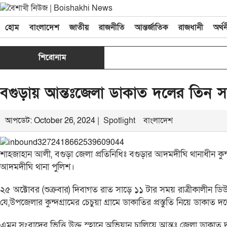
হোম
বাংলাদেশ
জাতীয়
রাজনীতি
আন্তর্জাতিক
রাজধানী
অর্থ
শিরোনাম
বগুড়ায় আন্তঃজেলা ডাকাত দলের তিন সদ
আপডেট: October 26, 2024 |
Spotlight
বাংলাদেশ
শাহজাহান আলী, বগুড়া জেলা প্রতিনিধিঃ বগুড়ার আদমদীঘি থানাধীন কুন্দ
আদমদীঘি থানা পুলিশ।
২৫ অক্টোবর (শুক্রবার) দিবাগত রাত সাড়ে ১১ টার সময় রাত্রীকালীন 
যে,উপজেলার কুন্দগ্রামের চেচুয়া গ্রামে ডাকাতির প্রস্তুতি নিয়ে ডাকাত
এমন সংবাদের ভিত্তি উক্ত স্হানে অভিযান চালিয়ে আন্তঃ জেলা ডাকাত 