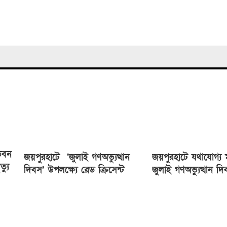
ভবন
জয়পুরহাটে ‘জুলাই গণঅভ্যুত্থান
জয়পুরহাটে যথাযোগ্য ম
্যু
দিবস’ উপলক্ষ্যে রেড ক্রিসেন্ট
জুলাই গণঅভ্যুত্থান দ
সোসাইটি আলোচনা সভা অনুষ্ঠিত