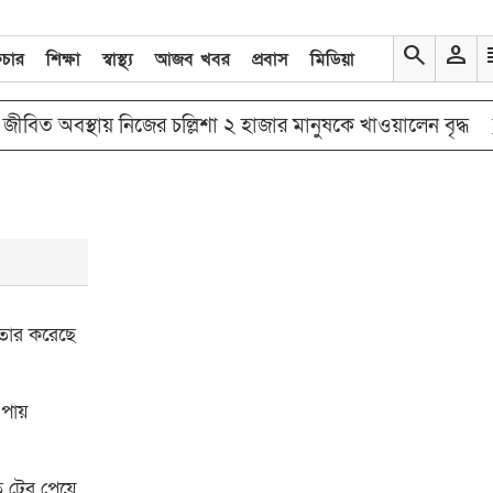
search
person
re
িচার
শিক্ষা
স্বাস্থ্য
আজব খবর
প্রবাস
মিডিয়া
double_arrow
িত অবস্থায় নিজের চল্লিশা ২ হাজার মানুষকে খাওয়ালেন বৃদ্ধ
গ
ফতার করেছে
 পায়
ত টের পেয়ে