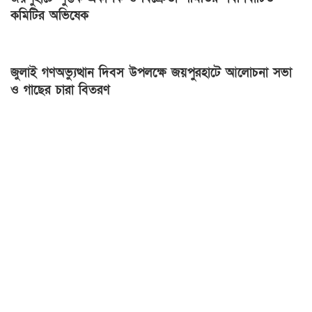
কমিটির অভিষেক
জুলাই গণঅভ্যুত্থান দিবস উপলক্ষে জয়পুরহাটে আলোচনা সভা
ও গাছের চারা বিতরণ