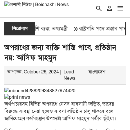
search
person
reorder
double_arrow
এক দল বেশি ব্যস্ত: তথ্যমন্ত্রী
শিরোনাম
রাষ্ট্রপতি পদে প্রস্তাব পাননি ড.
অপরাধের জন্য ব্যক্তি শাস্তি পাবে, প্রতিষ্ঠান
নয়: আসিফ মাহমুদ
আপডেট: October 26, 2024 |
Lead
বাংলাদেশ
News
অর্থপাচারসহ বিভিন্ন অপরাধে যেসব ব্যবসায়ী জড়িত, তাদের
বিরুদ্ধে ব্যবস্থা নেয়া হলেও ব্যবসা প্রতিষ্ঠান চালু থাকবে বলে
জানিয়েছেন কর্মসংস্থান উপদেষ্টা আসিফ মাহমুদ সজীব ভূঁইয়া।