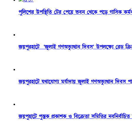
পুলিশের উপস্থিতি টের পেয়ে ভবন থেকে পড়ে গাসিক কর্মকর্
জয়পুরহাটে ‘জুলাই গণঅভ্যুত্থান দিবস’ উপলক্ষ্যে রেড ক্
জয়পুরহাটে যথাযোগ্য মর্যাদায় জুলাই গণঅভ্যুত্থান দিবস প
জয়পুহাটে পুস্তক প্রকাশক ও বিক্রেতা সমিতির নবনির্বাচ