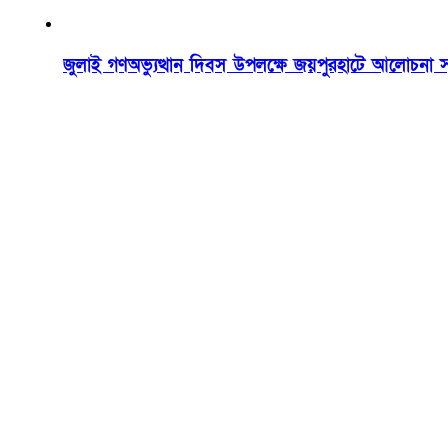
জুলাই গণঅভ্যুত্থান দিবস উপলক্ষে জয়পুরহাটে আলোচনা 