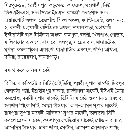
মিরপুর-১৪, ইব্রাহীমপুর, কচুক্ষেত, কাফরুল, মহাখালী, নিউ
ডিওএইচএস, ওল্ড ডিওএইচএস, কাকলী, তেজগাঁও ওল্ড
এয়ারপোর্ট অঞ্চল, তেজগাঁও শিল্প অঞ্চল, ক্যান্টনমেন্ট, গুলশান-১,
২, বনানী, মহাখালী বাণিজ্যিক অঞ্চল, নাখালপাড়া, মহাখালী
ইন্টারসিটি বাস টার্মিনাল অঞ্চল, রামপুরা, বনশ্রী, খিলগাঁও, গোড়ান,
মালিবাগের একাংশ, বাসাবো, ধলপুর, সায়েদাবাদ, মাদারটেক,
মুগদা, কমলাপুরের একাংশ, যাত্রাবাড়ীর একাংশ, শনির আখড়া,
দনিয়া, রায়েরবাগ, সানারপাড়।
বন্ধ থাকবে যেসব মার্কেট
বিসিএস কম্পিউটার সিটি (আইডিবি), পল্লবী সুপার মার্কেট, মিরপুর
বেনারসী পল্লী, ইব্রাহীমপুর বাজার, রজনীগন্ধা মার্কেট, ইউএই মৈত্রী
কমপ্লেক্স, বনানী সুপার মার্কেট, ডিসিসি মার্কেট গুলশান-১ এবং ২,
গুলশান পিংক সিটি, মোল্লা টাওয়ার, আল-আমিন সুপার মার্কেট,
রামপুরা সুপার মার্কেট, মালিবাগ সুপার মার্কেট, তালতলা সিটি
করপোরেশন মার্কেট, কমলাপুর স্টেডিয়াম মার্কেট, গোড়ান বাজার,
আবেদিন টাওয়ার, ঢাকা শপিং সেন্টার, আয়েশা মোশারফ শপিং