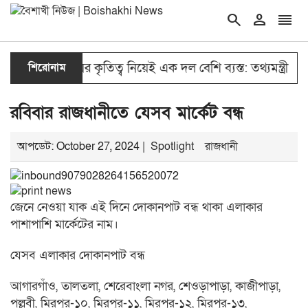
search
person
reorder
double_arrow
double_arrow
শিরোনাম
জুলাইয়ের কৃতিত্ব নিয়েই এক দল বেশি ব্যস্ত: তথ্যমন্ত্রী
রা
রবিবার রাজধানীতে যেসব মার্কেট বন্ধ
আপডেট: October 27, 2024 |
Spotlight
রাজধানী
জেনে নেওয়া যাক এই দিনে দোকানপাট বন্ধ থাকা এলাকার
পাশাপাশি মার্কেটের নাম।
যেসব এলাকার দোকানপাট বন্ধ
আগারগাঁও, তালতলা, শেরেবাংলা নগর, শেওড়াপাড়া, কাজীপাড়া,
পল্লবী, মিরপুর-১০, মিরপুর-১১, মিরপুর-১২, মিরপুর-১৩,