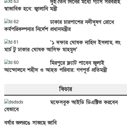
দুই-তিন দিনের মধ্যে গ্যাস সরবরাহ
স্বাভাবিক হবে: জ্বালানি মন্ত্রী
ঢাকার চারপাশের নদীদূষণ রোধে
কর্মপরিকল্পনার নির্দেশ প্রধানমন্ত্রীর
‘১ দফার ঘোষক নাহিদ ইসলাম, লং
মার্চ টু ঢাকার ঘোষক আসিফ মাহমুদ’
মিরপুরে ফ্ল্যাট পাবেন জুলাই
আন্দোলনে শহীদ ও আহত পরিবার: গণপূর্ত প্রতিমন্ত্রী
ফিচার
মফেসবুক আইডি ডিএক্টিভ করবেন
যেভাবে
বর্ষার জলরঙে সাজছে জাবি