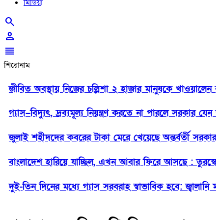
মিডিয়া
search
person
reorder
শিরোনাম
বিত অবস্থায় নিজের চল্লিশা ২ হাজার মানুষকে খাওয়ালেন বৃদ্ধ
যাস–বিদ্যুৎ, দ্রব্যমূল্য নিয়ন্ত্রণ করতে না পারলে সরকার যেন ক্ষ
লাই শহীদদের কবরের টাকা মেরে খেয়েছে অন্তর্বর্তী সরকার: ইশ
ংলাদেশ হারিয়ে যাচ্ছিল, এখন আবার ফিরে আসছে : তুরস্কের পররাষ্ট্র
ই-তিন দিনের মধ্যে গ্যাস সরবরাহ স্বাভাবিক হবে: জ্বালানি মন্ত্রী