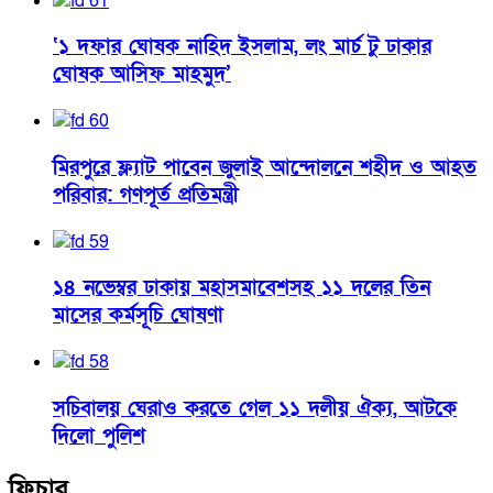
‘১ দফার ঘোষক নাহিদ ইসলাম, লং মার্চ টু ঢাকার
ঘোষক আসিফ মাহমুদ’
মিরপুরে ফ্ল্যাট পাবেন জুলাই আন্দোলনে শহীদ ও আহত
পরিবার: গণপূর্ত প্রতিমন্ত্রী
১৪ নভেম্বর ঢাকায় মহাসমাবেশসহ ১১ দলের তিন
মাসের কর্মসূচি ঘোষণা
সচিবালয় ঘেরাও করতে গেল ১১ দলীয় ঐক্য, আটকে
দিলো পুলিশ
ফিচার