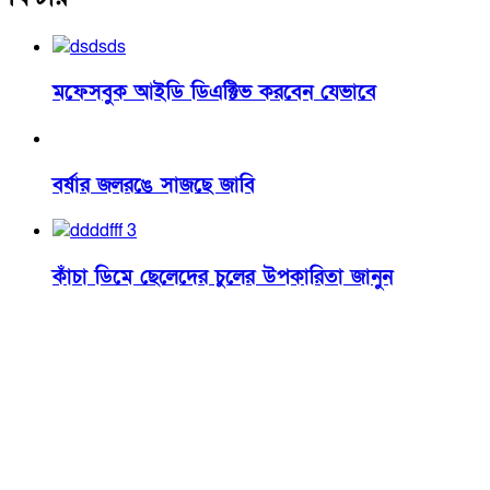
মফেসবুক আইডি ডিএক্টিভ করবেন যেভাবে
বর্ষার জলরঙে সাজছে জাবি
কাঁচা ডিমে ছেলেদের চুলের উপকারিতা জানুন