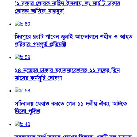
‘১ দফার ঘোষক নাহিদ ইসলাম, লং মার্চ টু ঢাকার
ঘোষক আসিফ মাহমুদ’
মিরপুরে ফ্ল্যাট পাবেন জুলাই আন্দোলনে শহীদ ও আহত
পরিবার: গণপূর্ত প্রতিমন্ত্রী
১৪ নভেম্বর ঢাকায় মহাসমাবেশসহ ১১ দলের তিন
মাসের কর্মসূচি ঘোষণা
সচিবালয় ঘেরাও করতে গেল ১১ দলীয় ঐক্য, আটকে
দিলো পুলিশ