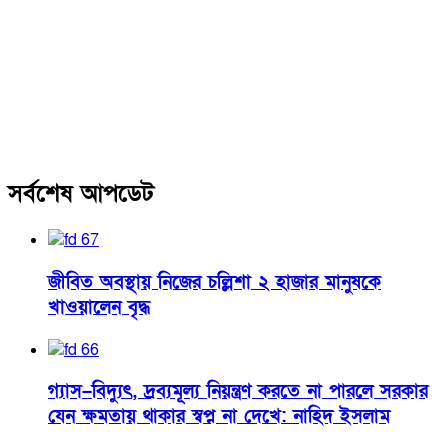
সর্বশেষ আপডেট
জীবিত অবস্থায় নিজের চল্লিশা ২ হাজার মানুষকে
খাওয়ালেন বৃদ্ধ
গ্যাস–বিদ্যুৎ, দ্রব্যমূল্য নিয়ন্ত্রণ করতে না পারলে সরকার
যেন ক্ষমতায় থাকার স্বপ্ন না দেখে: নাহিদ ইসলাম