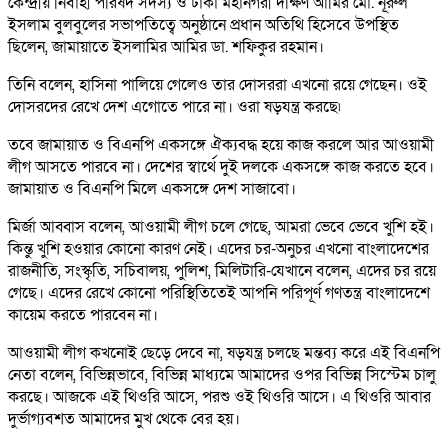
কেন্দ্রীয় নির্বাহী পরিষদ সদস্য ও ঢাকা মহানগরী দক্ষিণ আমির মো. নূরুল
ইসলাম বুলবুলের সভাপতিত্বে অনুষ্ঠানে প্রধান অতিথি হিসেবে উপস্থিত
ছিলেন, জামায়াতে ইসলামির আমির ডা. শফিকুর রহমান।
তিনি বলেন, হাসিনা পালিয়ে গেলেও তার দোসররা এখনো রয়ে গেছেন। ওই
দোসরদের রেখে দেশ এগোতে পারে না। ওরা ষড়যন্ত্র করছে৷
তবে জামায়াত ও বিএনপি একসঙ্গে ঐক্যবদ্ধ হয়ে কাজ করলে আর আওয়ামী
লীগ আসতে পারবে না। দেশের স্বার্থে দুই দলকে একসঙ্গে কাজ করতে হবে।
জামায়াত ও বিএনপি মিলে একসঙ্গে দেশ সাজাবো।
মির্জা আব্বাস বলেন, আওয়ামী লীগ চলে গেছে, আমরা ভেবে ভেবে খুশি হই।
কিন্তু খুশি হওয়ার কোনো কারণ নেই। এদের চর-অনুচর এখনো বাংলাদেশের
রাজনীতি, সংস্কৃতি, সচিবালয়, পুলিশ, মিলিটারি-যেখানে বলেন, এদের চর রয়ে
গেছে। এদের রেখে কোনো পরিস্থিতিতেই আপনি পরিপূর্ণ গণতন্ত্র বাংলাদেশে
কায়েম করতে পারবেন না।
আওয়ামী লীগ কখনোই ছেড়ে দেবে না, ষড়যন্ত্র চলছে মন্তব্য করে এই বিএনপি
নেতা বলেন, বিভিন্নভাবে, বিভিন্ন মাধ্যমে আমাদের ওপর বিভিন্ন সিস্টেম চালু
করছে। আজকে এই থিওরি আসে, পরশু ওই থিওরি আসে। এ থিওরি আবার
দুর্ভাগ্যবশত আমাদের মুখ থেকে বের হয়।