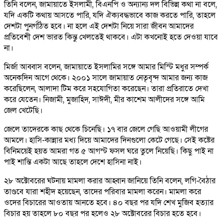
তিনি বলেন, জামায়াতে ইসলামী, বিএনপি ও অন্যান্য দল বিভিন্ন কথা না বলে,
যদি একটি কথায় আসতে পারি, যদি ঐক্যবদ্ধভাবে কাজ করতে পারি, তাহলে
দেশটা পুনর্গঠিত হবে। না হলে এই দেশটা নিয়ে সারা জীবন আমাদের
প্রতিবেশী দেশ ভারত কিন্তু খেলতেই থাকবে। এটা কখনোই হতে দেওয়া যাবে
না।
মির্জা আব্বাস বলেন, জামায়াতে ইসলামির সঙ্গে আমার মিস্টি মধুর সম্পর্ক
অনেকদিন আগে থেকে। ২০০১ সালে জামায়াত নেতৃবৃন্দ আমার জন্য কাজ
করেছিলেন, আলাদা টিম করে সহযোগিতা করেছেন। তারা প্রতিরাতে দেখা
করে যেতেন। নিজামী, মুজাহিদ, সাঈদী, মীর কাশেম আলীদের সঙ্গে আমি
জেল খেটেছি।
জেলে তাদেরকে কাছ থেকে চিনেছি। ১৭ বার জেলে গেছি আওয়ামী লীগের
আমলে। হাসি-কান্নার মধ্য দিয়ে আমাদের দিনগুলো কেটে গেছে। সেই কষ্টের
বিনিময়েই হয়ত আমরা গত ৫ আগস্ট ফসল ঘরে তুলে নিয়েছি। কিছু পাই না
পাই শান্তি একটা আছে তাহলে দেশে হাসিনা নাই।
২৮ অক্টোবরের ঘটনায় মামলা করার আহ্বান জানিয়ে তিনি বলেন, লগি-বৈঠার
তাণ্ডবে যারা শহীদ হয়েছেন, তাদের পরিবার মামলা করেন। মামলা করে
ওদের বিচারের আওতায় আনতে হবে। ৪০ বছর পর যদি শেখ মুজিব হত্যার
বিচার হয় তাহলে ৮০ বছর পর হলেও ২৮ অক্টোবরের বিচার হতে হবে।