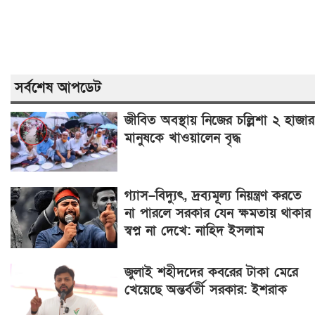
সর্বশেষ আপডেট
জীবিত অবস্থায় নিজের চল্লিশা ২ হাজার
মানুষকে খাওয়ালেন বৃদ্ধ
গ্যাস–বিদ্যুৎ, দ্রব্যমূল্য নিয়ন্ত্রণ করতে
না পারলে সরকার যেন ক্ষমতায় থাকার
স্বপ্ন না দেখে: নাহিদ ইসলাম
জুলাই শহীদদের কবরের টাকা মেরে
খেয়েছে অন্তর্বর্তী সরকার: ইশরাক