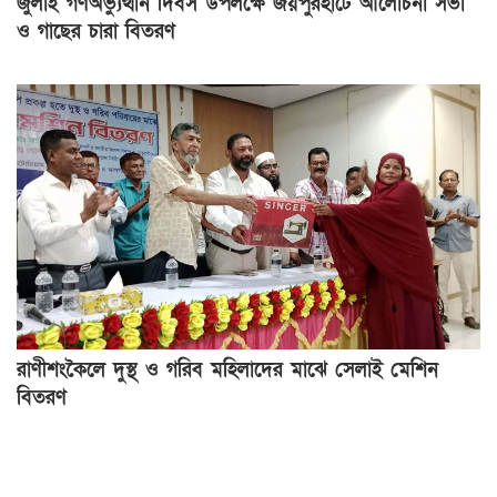
জুলাই গণঅভ্যুত্থান দিবস উপলক্ষে জয়পুরহাটে আলোচনা সভা
ও গাছের চারা বিতরণ
রাণীশংকৈলে দুস্থ ও গরিব মহিলাদের মাঝে সেলাই মেশিন
বিতরণ