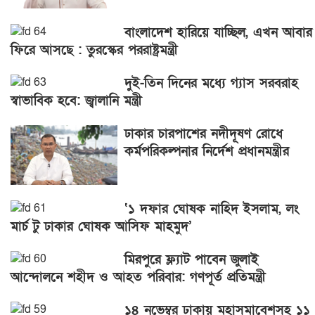
বাংলাদেশ হারিয়ে যাচ্ছিল, এখন আবার
ফিরে আসছে : তুরস্কের পররাষ্ট্রমন্ত্রী
দুই-তিন দিনের মধ্যে গ্যাস সরবরাহ
স্বাভাবিক হবে: জ্বালানি মন্ত্রী
ঢাকার চারপাশের নদীদূষণ রোধে
কর্মপরিকল্পনার নির্দেশ প্রধানমন্ত্রীর
‘১ দফার ঘোষক নাহিদ ইসলাম, লং
মার্চ টু ঢাকার ঘোষক আসিফ মাহমুদ’
মিরপুরে ফ্ল্যাট পাবেন জুলাই
আন্দোলনে শহীদ ও আহত পরিবার: গণপূর্ত প্রতিমন্ত্রী
১৪ নভেম্বর ঢাকায় মহাসমাবেশসহ ১১