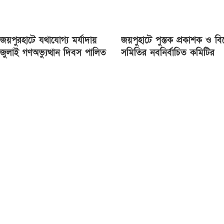
জয়পুরহাটে যথাযোগ্য মর্যাদায়
জয়পুহাটে পুস্তক প্রকাশক ও বিক
জুলাই গণঅভ্যুত্থান দিবস পালিত
সমিতির নবনির্বাচিত কমিটির
অভিষেক