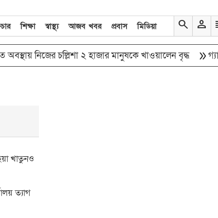
search
person
re
িচার
শিক্ষা
স্বাস্থ্য
আজব খবর
প্রবাস
মিডিয়া
double_arrow
স্থায় নিজের চল্লিশা ২ হাজার মানুষকে খাওয়ালেন বৃদ্ধ
গ্যাস–ব
িয়া খাতুনও
যালয় ত্যাগ