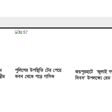
ে
পুলিশের উপস্থিতি টের পেয়ে
জয়পুরহাটে ‘জুলাই গণঅ
্রীর
ভবন থেকে পড়ে গাসিক
দিবস’ উপলক্ষ্যে রেড ক
কর্মকর্তার মৃত্যু
সোসাইটি আলোচনা সভা