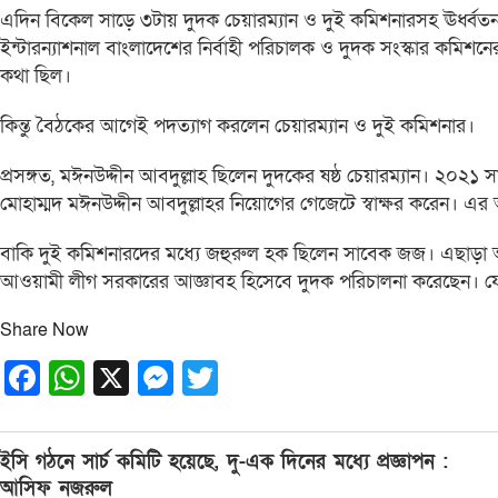
এদিন বিকেল সাড়ে ৩টায় দুদক চেয়ারম্যান ও দুই কমিশনারসহ ঊর্ধ্বতন কর
ইন্টারন্যাশনাল বাংলাদেশের নির্বাহী পরিচালক ও দুদক সংস্কার কমিশনে
কথা ছিল।
কিন্তু বৈঠকের আগেই পদত্যাগ করলেন চেয়ারম্যান ও দুই কমিশনার।
প্রসঙ্গত, মঈনউদ্দীন আবদুল্লাহ ছিলেন দুদকের ষষ্ঠ চেয়ারম্যান। ২০২১ স
মোহাম্মদ মঈনউদ্দীন আবদুল্লাহর নিয়োগের গেজেটে স্বাক্ষর করেন। এর 
বাকি দুই কমিশনারদের মধ্যে জহুরুল হক ছিলেন সাবেক জজ। এছাড়া 
আওয়ামী লীগ সরকারের আজ্ঞাবহ হিসেবে দুদক পরিচালনা করেছেন। যেখানে রাষ
Share Now
Facebook
WhatsApp
X
Messenger
Twitter
Post
ইসি গঠনে সার্চ কমিটি হয়েছে, দু-এক দিনের মধ্যে প্রজ্ঞাপন :
navigation
আসিফ নজরুল