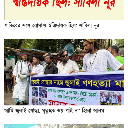
শাকিবের সঙ্গে রোমান্স স্বস্তিদায়ক ছিল: সাবিলা নূর
আমি জুলাই যোদ্ধা, মৃত্যুকে ভয় পাই না: হিরো আলম