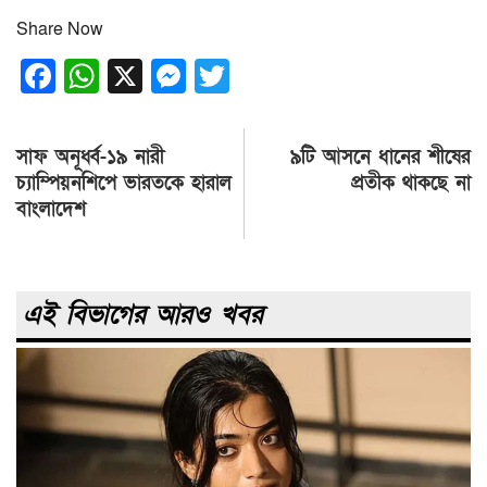
Share Now
Facebook
WhatsApp
X
Messenger
Twitter
Post
সাফ অনূর্ধ্ব-১৯ নারী
৯টি আসনে ধানের শীষের
navigation
চ্যাম্পিয়নশিপে ভারতকে হারাল
প্রতীক থাকছে না
বাংলাদেশ
এই বিভাগের আরও খবর