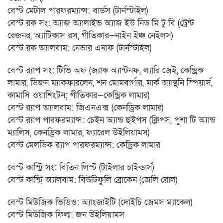
বেস্ট মেটাল পারফরম্যান্স: বার্ডস (টার্নস্টাইল)
বেস্ট রক সং: অ্যাজ অ্যালাইভ অ্যাজ ইউ নিড মি টু বি (ট্রেন্ট
রেজনর, অ্যাটিকাস রস, গীতিকার—নাইন ইঞ্চ নেইলস)
বেস্ট রক অ্যালবাম: নেভার এনাফ (টার্নস্টাইল)
বেস্ট র‌্যাপ সং: টিভি অফ (জ্যাক অ্যান্টনফ, ল্যারি জেই, কেন্ড্রিক
লামার, ডিজন ম্যাকফারলেন, শন মোমবার্গার, মার্ক অ্যান্থনি স্পিয়ার্স,
কামাসি ওয়াশিংটন; গীতিকার—কেন্ড্রিক লামার)
বেস্ট র‌্যাপ অ্যালবাম: জিএনএক্স (কেনড্রিক লামার)
বেস্ট র‌্যাপ পারফরম্যান্স: চেইন অ্যান্ড হুইপস (ক্লিপস, পুশা টি অ্যান্ড
ম্যালিস, কেনড্রিক লামার, ফ্যারেল উইলিয়ামস)
বেস্ট মেলডিক র‌্যাপ পারফরম্যান্স: কেড্রিক লামার
বেস্ট কান্ট্রি সং: বিতিন লিস্ট (টাইলার চাইল্ডার্স)
বেস্ট কান্ট্রি অ্যালবাম: বিউটিফুলি ব্রোকেন (জেলি রোল)
বেস্ট মিউজিক ভিডিও: অ্যাংজাইটি (দোইচি জেমস ম্যাকেল)
বেস্ট মিউজিক ফিল্ম: জন উইলিয়ামস