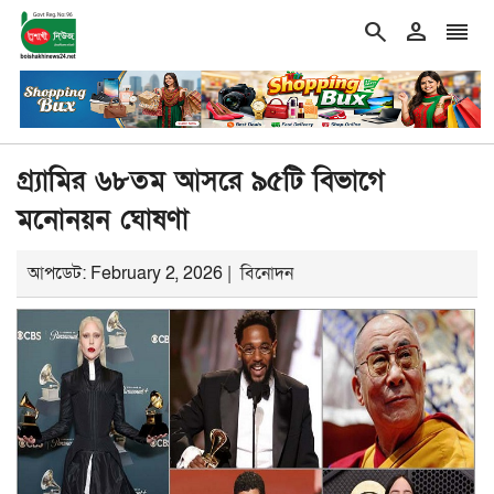
search
person
reorder
double_arrow
সরকারকে ব্যর্থ করতে দেশের বিরুদ্ধে একটি দল চক্রান্ত করছে 
শিরোনাম
গ্র্যামির ৬৮তম আসরে ৯৫টি বিভাগে
মনোনয়ন ঘোষণা
আপডেট: February 2, 2026 |
বিনোদন