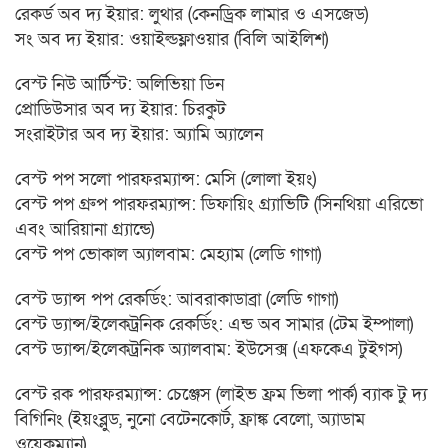
রেকর্ড অব দ্য ইয়ার: লুথার (কেনড্রিক লামার ও এসজেড)
সং অব দ্য ইয়ার: ওয়াইল্ডফ্লাওয়ার (বিলি আইলিশ)
বেস্ট নিউ আর্টিস্ট: অলিভিয়া ডিন
প্রোডিউসার অব দ্য ইয়ার: চিরকুট
সংরাইটার অব দ্য ইয়ার: অ্যামি অ্যালেন
বেস্ট পপ সলো পারফরম্যান্স: মেসি (লোলা ইয়ং)
বেস্ট পপ গ্রুপ পারফরম্যান্স: ডিফায়িং গ্র্যাভিটি (সিনথিয়া এরিভো
এবং আরিয়ানা গ্র্যান্ডে)
বেস্ট পপ ভোকাল অ্যালবাম: মেহ্যাম (লেডি গাগা)
বেস্ট ড্যান্স পপ রেকর্ডিং: আবরাকাডাব্রা (লেডি গাগা)
বেস্ট ড্যান্স/ইলেকট্রনিক রেকর্ডিং: এন্ড অব সামার (টেম ইম্পালা)
বেস্ট ড্যান্স/ইলেকট্রনিক অ্যালবাম: ইউসেক্স (এফকেএ টুইগস)
বেস্ট রক পারফরম্যান্স: চেঞ্জেস (লাইভ ফ্রম ভিলা পার্ক) ব্যাক টু দ্য
বিগিনিং (ইয়ংব্লুড, নুনো বেটেনকোর্ট, ফ্রাঙ্ক বেলো, অ্যাডাম
ওয়েকম্যান)