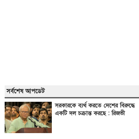
সর্বশেষ আপডেট
সরকারকে ব্যর্থ করতে দেশের বিরুদ্ধে
একটি দল চক্রান্ত করছে : রিজভী