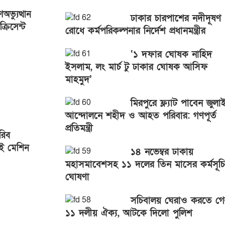
ভ্যুত্থান
ঢাকার চারপাশের নদীদূষণ
্রিসেন্ট
রোধে কর্মপরিকল্পনার নির্দেশ প্রধানমন্ত্রীর
 অনুষ্ঠিত
‘১ দফার ঘোষক নাহিদ
ইসলাম, লং মার্চ টু ঢাকার ঘোষক আসিফ
মাহমুদ’
মিরপুরে ফ্ল্যাট পাবেন জুলা
আন্দোলনে শহীদ ও আহত পরিবার: গণপূর্ত
প্রতিমন্ত্রী
রিব
াই মেশিন
১৪ নভেম্বর ঢাকায়
মহাসমাবেশসহ ১১ দলের তিন মাসের কর্মসূচি
ঘোষণা
সচিবালয় ঘেরাও করতে গ
১১ দলীয় ঐক্য, আটকে দিলো পুলিশ