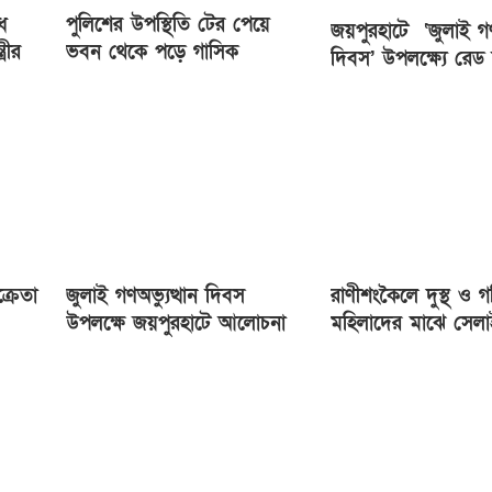
ে
পুলিশের উপস্থিতি টের পেয়ে
জয়পুরহাটে ‘জুলাই গণঅ
্রীর
ভবন থেকে পড়ে গাসিক
দিবস’ উপলক্ষ্যে রেড ক
কর্মকর্তার মৃত্যু
সোসাইটি আলোচনা সভা
্রেতা
জুলাই গণঅভ্যুত্থান দিবস
রাণীশংকৈলে দুস্থ ও গ
উপলক্ষে জয়পুরহাটে আলোচনা
মহিলাদের মাঝে সেল
সভা ও গাছের চারা বিতরণ
বিতরণ