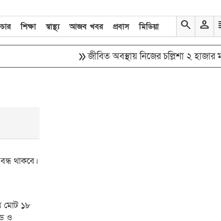
search
person
re
িচার
শিক্ষা
স্বাস্থ্য
আজব খবর
প্রবাস
মিডিয়া
double_arrow
জীবিত অবস্থায় নিজের চল্লিশা ২ হাজার মানু
বন্ধ থাকবে।
্ত মোট ১৮
োড ও