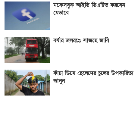
মফেসবুক আইডি ডিএক্টিভ করবেন
যেভাবে
বর্ষার জলরঙে সাজছে জাবি
কাঁচা ডিমে ছেলেদের চুলের উপকারিতা
জানুন