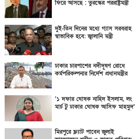
ফিরে আসছে : তুরস্কের পররাষ্ট্রমন্ত্রী
দুই-তিন দিনের মধ্যে গ্যাস সরবরাহ
স্বাভাবিক হবে: জ্বালানি মন্ত্রী
ঢাকার চারপাশের নদীদূষণ রোধে
কর্মপরিকল্পনার নির্দেশ প্রধানমন্ত্রীর
‘১ দফার ঘোষক নাহিদ ইসলাম, লং
মার্চ টু ঢাকার ঘোষক আসিফ মাহমুদ’
মিরপুরে ফ্ল্যাট পাবেন জুলাই