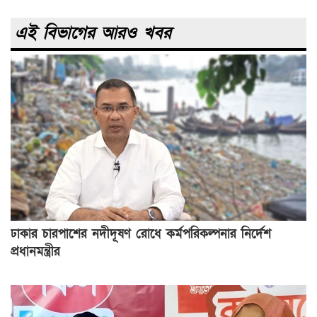
এই বিভাগের আরও খবর
ঢাকার চারপাশের নদীদূষণ রোধে কর্মপরিকল্পনার নির্দেশ
প্রধানমন্ত্রীর