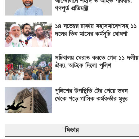
আন্দোলনে শহীদ ও আহত পরিবার:
গণপূর্ত প্রতিমন্ত্রী
১৪ নভেম্বর ঢাকায় মহাসমাবেশসহ ১১
দলের তিন মাসের কর্মসূচি ঘোষণা
সচিবালয় ঘেরাও করতে গেল ১১ দলীয়
ঐক্য, আটকে দিলো পুলিশ
পুলিশের উপস্থিতি টের পেয়ে ভবন
থেকে পড়ে গাসিক কর্মকর্তার মৃত্যু
ফিচার