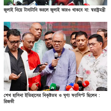
জুলাই নিয়ে টানাটানি করলে জুলাই কারও থাকবে না: স্বরাষ্ট্রমন্ত্রী
শেখ হাসিনা ইতিহাসের নিকৃষ্টতম ও ঘৃণ্য ফ্যাসিস্ট ছিলেন :
রিজভী