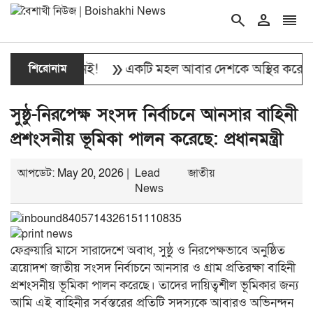
search
person
reorder
double_arrow
র বাবা আর নেই!
শিরোনাম
একটি মহল আবার দেশকে অস্থির করে তোলার চ
সুষ্ঠু-নিরপেক্ষ সংসদ নির্বাচনে আনসার বাহিনী
প্রশংসনীয় ভূমিকা পালন করেছে: প্রধানমন্ত্রী
আপডেট: May 20, 2026 |
Lead
জাতীয়
News
ফেব্রুয়ারি মাসে সারাদেশে অবাধ, সুষ্ঠু ও নিরপেক্ষভাবে অনুষ্ঠিত
ত্রয়োদশ জাতীয় সংসদ নির্বাচনে আনসার ও গ্রাম প্রতিরক্ষা বাহিনী
প্রশংসনীয় ভূমিকা পালন করেছে। তাদের দায়িত্বশীল ভূমিকার জন্য
আমি এই বাহিনীর সর্বস্তরের প্রতিটি সদস্যকে আবারও অভিনন্দন