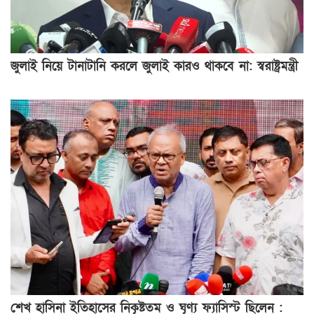
জুলাই নিয়ে টানাটানি করলে জুলাই কারও থাকবে না: স্বরাষ্ট্রমন্ত্রী
শেখ হাসিনা ইতিহাসের নিকৃষ্টতম ও ঘৃণ্য ফ্যাসিস্ট ছিলেন :