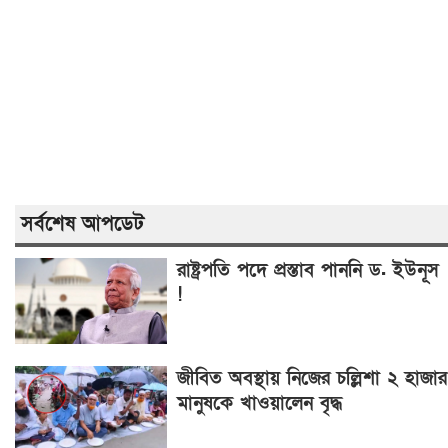
সর্বশেষ আপডেট
রাষ্ট্রপতি পদে প্রস্তাব পাননি ড. ইউনূস
!
জীবিত অবস্থায় নিজের চল্লিশা ২ হাজার
মানুষকে খাওয়ালেন বৃদ্ধ