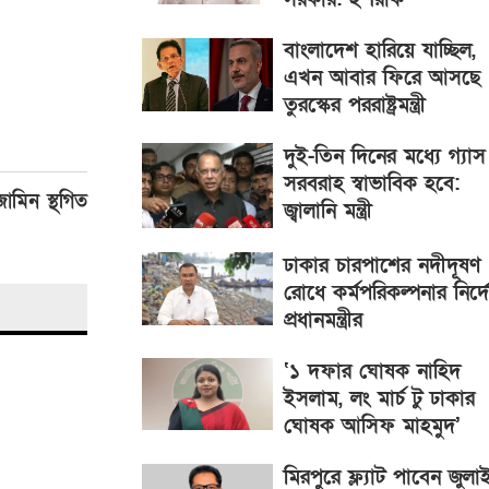
বাংলাদেশ হারিয়ে যাচ্ছিল,
এখন আবার ফিরে আসছে 
তুরস্কের পররাষ্ট্রমন্ত্রী
দুই-তিন দিনের মধ্যে গ্যাস
সরবরাহ স্বাভাবিক হবে:
মিন স্থগিত
জ্বালানি মন্ত্রী
ঢাকার চারপাশের নদীদূষণ
রোধে কর্মপরিকল্পনার নির্দ
প্রধানমন্ত্রীর
‘১ দফার ঘোষক নাহিদ
ইসলাম, লং মার্চ টু ঢাকার
ঘোষক আসিফ মাহমুদ’
মিরপুরে ফ্ল্যাট পাবেন জুলা