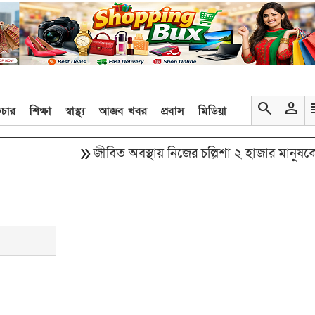
search
person
re
িচার
শিক্ষা
স্বাস্থ্য
আজব খবর
প্রবাস
মিডিয়া
double_arrow
জীবিত অবস্থায় নিজের চল্লিশা ২ হাজার মানুষকে খাওয়