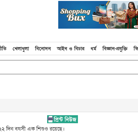
নীতি
খেলাধুলা
বিনোদন
আইন ও বিচার
ধর্ম
বিজ্ঞান-প্রযুক্তি
ফ
র ২২ দিন বযসী এক শিশুও রয়েছে।