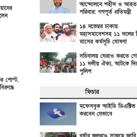
আন্দোলনে শহীদ ও আহত
য়ানের
পরিবার: গণপূর্ত প্রতিমন্ত্রী
ালেন
১৪ নভেম্বর ঢাকায়
মহাসমাবেশসহ ১১ দলের 
মাসের কর্মসূচি ঘোষণা
সচিবালয় ঘেরাও করতে গ
১১ দলীয় ঐক্য, আটকে দ
পুলিশ
র পোস্ট,
বিরুদ্ধে
ফিচার
মফেসবুক আইডি ডিএক্টিভ
করবেন যেভাবে
বর্ষার জলরঙে সাজছে জাবি