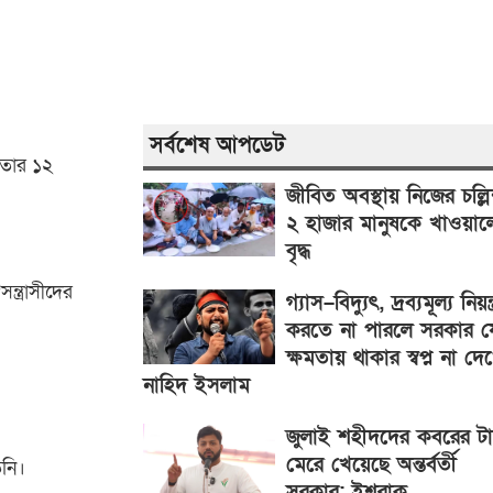
সর্বশেষ আপডেট
 তার ১২
জীবিত অবস্থায় নিজের চল্লি
২ হাজার মানুষকে খাওয়াল
বৃদ্ধ
্ত্রাসীদের
গ্যাস–বিদ্যুৎ, দ্রব্যমূল্য নিয়ন্ত
করতে না পারলে সরকার য
ক্ষমতায় থাকার স্বপ্ন না দে
নাহিদ ইসলাম
জুলাই শহীদদের কবরের ট
মেরে খেয়েছে অন্তর্বর্তী
নি।
সরকার: ইশরাক