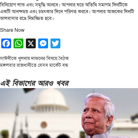
বিনিয়োগ লাভ এবং সমৃদ্ধি আনবে। আপনার ঘরে অতিথি সমাগম দিনটিকে
একটি আনন্দময় এবং চমৎকার দিনে পরিণত করবে। আপনার আজকের দিনটি
ভালবাসার রঙে নিমজ্জিত হবে।
Share Now
Facebook
WhatsApp
X
Messenger
Twitter
Post
সাঈদীকে খুলনায় দাফনের বিষয়ে বৈঠক
মঙ্গলবার রাজধানীতে যেসব মার্কেট বন্ধ
navigation
এই বিভাগের আরও খবর