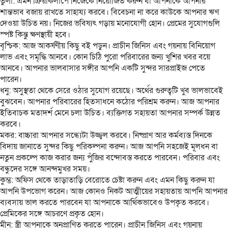
তুলা: এমন ক্রিয়াকলাপে নিজেকে নিয়োজিত করুন যা আপনাকে আপনার
শান্তভাব বজায় রাখতে সাহায্য করবে। বিবেচনা না করে কাউকে আপনার ঋণ
দেওয়া উচিত নয়। নিজের ভবিষ্যৎ গড়ায় মনোযোগী হোন। প্রেমের সুযোগগুলি
স্পষ্ট কিন্তু ক্ষণস্থায়ী হবে।
বৃশ্চিক: আজ আকর্ষণীয় কিছু বই পড়ুন। প্রাচীন জিনিস এবং গয়নায় বিনিয়োগ
লাভ এবং সমৃদ্ধি আনবে। কোন চিঠি পুরো পরিবারের জন্য খুশির খবর বয়ে
আনবে। আপনার ভালবাসার সঙ্গীর আপনি একটি সুন্দর সারপ্রাইজ পেতে
পারেন।
ধনু: অসুস্থতা থেকে সেরে ওঠার সুযোগ রয়েছে। অর্থের গুরুত্বটি খুব ভালভাবেই
বুঝবেন। আপনার পরিবারের হিতসাধনে কঠোর পরিশ্রম করুন। আজ আপনার
ইতিবাচক মতাদর্শ মেনে চলা উচিত। ব্যক্তিগত সহায়তা আপনার সম্পর্ক উন্নত
করবে।
মকর: বাচ্চারা আপনার সন্ধ্যেটা উজ্জ্বল করবে। নিষ্প্রাণ আর কর্মব্যস্ত দিনকে
বিদায় জানাতে সুন্দর কিছু পরিকল্পনা করুন। আজ আপনি সহজেই মূলধন বা
নতুন প্রকল্পে কাজ করার জন্য পুঁজির বন্দোবস্ত করতে পারবেন। পরিবার এবং
বন্ধুদের সঙ্গে আনন্দমুখর সময়।
কুম্ভ: অফিস থেকে তাড়াতাড়ি বেরোতে চেষ্টা করুন এবং এমন কিছু করুন যা
আপনি উপভোগ করেন। আজ কোনও নিকট আত্মীয়ের সহায়তায় আপনি আপনার
ব্যবসায় ভাল করতে পারবেন যা আপনাকে আর্থিকভাবেও উপকৃত করবে।
প্রেমিকের সঙ্গে আচরণে প্রকৃত হোন।
মীন: স্ত্রী আপনাকে অনুপ্রাণিত করতে পারেন। প্রাচীন জিনিস এবং গয়নায়