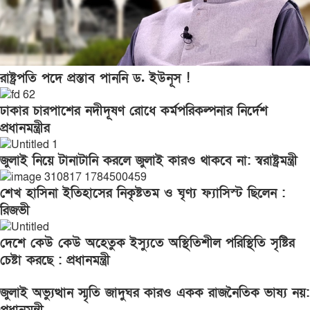
রাষ্ট্রপতি পদে প্রস্তাব পাননি ড. ইউনূস !
ঢাকার চারপাশের নদীদূষণ রোধে কর্মপরিকল্পনার নির্দেশ
প্রধানমন্ত্রীর
জুলাই নিয়ে টানাটানি করলে জুলাই কারও থাকবে না: স্বরাষ্ট্রমন্ত্রী
শেখ হাসিনা ইতিহাসের নিকৃষ্টতম ও ঘৃণ্য ফ্যাসিস্ট ছিলেন :
রিজভী
দেশে কেউ কেউ অহেতুক ইস্যুতে অস্থিতিশীল পরিস্থিতি সৃষ্টির
চেষ্টা করছে : প্রধানমন্ত্রী
জুলাই অভ্যুত্থান স্মৃতি জাদুঘর কারও একক রাজনৈতিক ভাষ্য নয়: