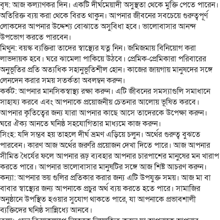
বৃষ: আজ কল্যাণকর দিন। একটি দীর্ঘমেয়াদী অসুস্থতা থেকে মুক্তি পেতে পারেন।
অতিরিক্ত ব্যয় করা থেকে বিরত থাকুন। আপনার জীবনের সবচেয়ে গুরুত্বপূর্ণ
লোকদের আপনার উদ্দেশ্য বোঝাতে অসুবিধা হবে। ভালোবাসার আনন্দ
উপভোগ করতে পারবেন।
মিথুন: বয়স্ক ব্যক্তিরা তাদের স্বাস্থ্যের যত্ন নিন। জমিজমায় বিনিয়োগ করা
লাভদায়ক হবে। ঘরে ঝামেলা পাকিয়ে উঠবে। প্রেমিক-প্রেমিকারা পরিবারের
অনুভূতির প্রতি অত্যধিক সহানুভূতিশীল হোন। কাজের জায়গায় মানুষদের সঙ্গে
লেনদেন করার সময় সতর্কতা অবলম্বন করুন।
কর্কট: আপনার মানসিকস্বাস্থ্য রক্ষা করুন। এটি জীবনের সমস্যাগুলি সমাধানে
সাহায্য করবে এবং আপনাকে প্রয়োজনীয় চেতনার আলোয় ভূষিত করবে।
আপনার কৃতিত্বের জন্য যারা আপনার কাছে আসে তাদেরকে উপেক্ষা করুন।
ঘরে ঐক্য আনতে ঘনিষ্ঠ সহযোগিতার মাধ্যমে কাজ করুন।
সিংহ: যদি সম্ভব হয় তাহলে দীর্ঘ ভ্রমণ এড়িয়ে চলুন। অর্থের গুরুত্ব বুঝতে
পারবেন। কারণ আজ অর্থের জরুরি প্রয়োজন দেখা দিতে পারে। আজ আপনার
সীমিত ধৈর্যের ফলে আপনার রূঢ় ব্যবহার আপনার চারপাশের মানুষের মন খারাপ
করতে পারে। আপনার ভালোবাসার মানুষটির সঙ্গে আজ শিষ্ট আচরণ করুন।
কন্যা: আপনার ভয় গুলির প্রতিকার করার জন্য এটি উপযুক্ত সময়। আজ মা বা
বাবার স্বাস্থ্যের জন্য আপনাকে প্রচুর অর্থ ব্যয় করতে হতে পারে। সামাজির
অনুষ্ঠানে উপস্থিত হওয়ার সুযোগ থাকতে পারে, যা আপনাকে প্রভাবশালী
ব্যক্তিদের ঘনিষ্ঠ সান্নিধ্যে আনবে।