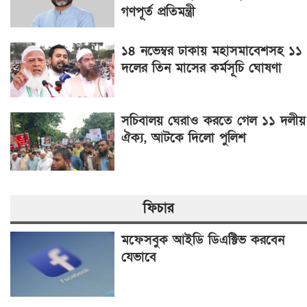
গণপূর্ত প্রতিমন্ত্রী
১৪ নভেম্বর ঢাকায় মহাসমাবেশসহ ১১
দলের তিন মাসের কর্মসূচি ঘোষণা
সচিবালয় ঘেরাও করতে গেল ১১ দলীয়
ঐক্য, আটকে দিলো পুলিশ
ফিচার
মফেসবুক আইডি ডিএক্টিভ করবেন
যেভাবে