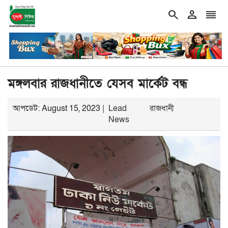
search
person
reorder
double_arrow
ায় নিজের চল্লিশা ২ হাজার মানুষকে খাওয়ালেন বৃদ্ধ
শিরোনাম
গ্যাস–বিদ্
মঙ্গলবার রাজধানীতে যেসব মার্কেট বন্ধ
আপডেট: August 15, 2023 |
Lead
রাজধানী
News