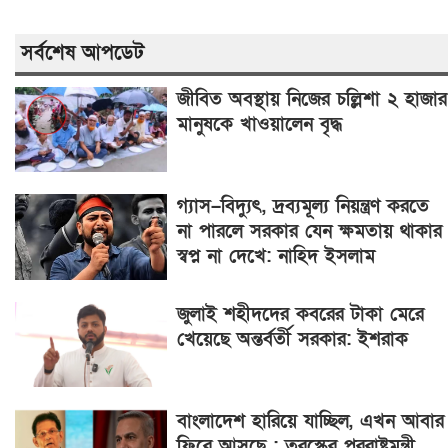
সর্বশেষ আপডেট
জীবিত অবস্থায় নিজের চল্লিশা ২ হাজার
মানুষকে খাওয়ালেন বৃদ্ধ
গ্যাস–বিদ্যুৎ, দ্রব্যমূল্য নিয়ন্ত্রণ করতে
না পারলে সরকার যেন ক্ষমতায় থাকার
স্বপ্ন না দেখে: নাহিদ ইসলাম
জুলাই শহীদদের কবরের টাকা মেরে
খেয়েছে অন্তর্বর্তী সরকার: ইশরাক
বাংলাদেশ হারিয়ে যাচ্ছিল, এখন আবার
ফিরে আসছে : তুরস্কের পররাষ্ট্রমন্ত্রী