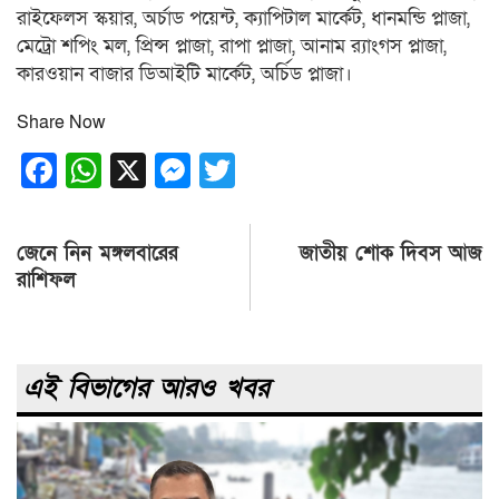
রাইফেলস স্কয়ার, অর্চাড পয়েন্ট, ক্যাপিটাল মার্কেট, ধানমন্ডি প্লাজা,
মেট্রো শপিং মল, প্রিন্স প্লাজা, রাপা প্লাজা, আনাম র‌্যাংগস প্লাজা,
কারওয়ান বাজার ডিআইটি মার্কেট, অর্চিড প্লাজা।
Share Now
Facebook
WhatsApp
X
Messenger
Twitter
Post
জেনে নিন মঙ্গলবারের
জাতীয় শোক দিবস আজ
navigation
রাশিফল
এই বিভাগের আরও খবর