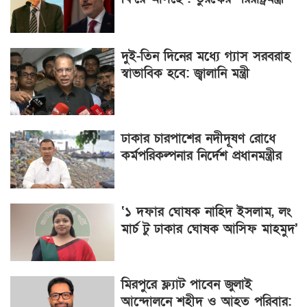
দুই-তিন দিনের মধ্যে গ্যাস সরবরাহ
স্বাভাবিক হবে: জ্বালানি মন্ত্রী
ঢাকার চারপাশের নদীদূষণ রোধে
কর্মপরিকল্পনার নির্দেশ প্রধানমন্ত্রীর
‘১ দফার ঘোষক নাহিদ ইসলাম, লং
মার্চ টু ঢাকার ঘোষক আসিফ মাহমুদ’
মিরপুরে ফ্ল্যাট পাবেন জুলাই
আন্দোলনে শহীদ ও আহত পরিবার: