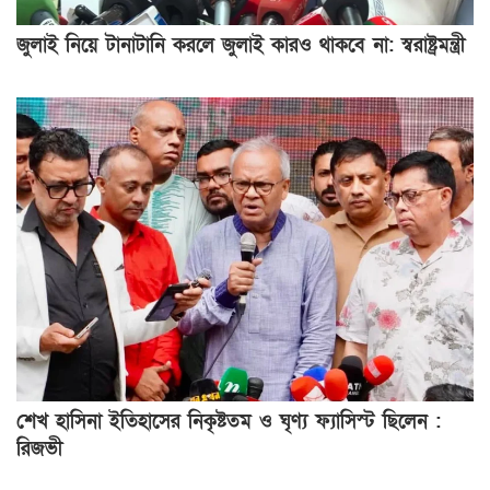
জুলাই নিয়ে টানাটানি করলে জুলাই কারও থাকবে না: স্বরাষ্ট্রমন্ত্রী
শেখ হাসিনা ইতিহাসের নিকৃষ্টতম ও ঘৃণ্য ফ্যাসিস্ট ছিলেন :
রিজভী