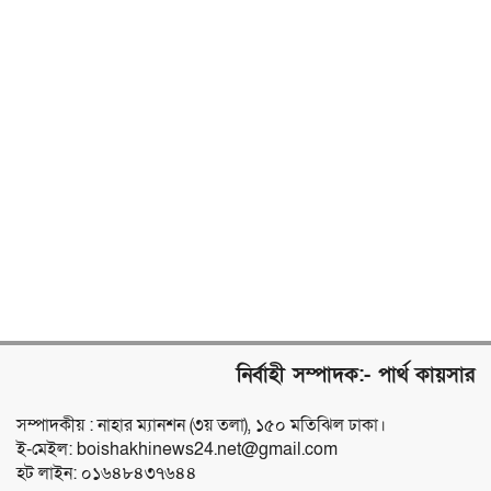
নির্বাহী সম্পাদক:- পার্থ কায়সার
সম্পাদকীয় : নাহার ম্যানশন (৩য় তলা), ১৫০ মতিঝিল ঢাকা।
ই-মেইল: boishakhinews24.net@gmail.com
হট লাইন: ০১৬৪৮৪৩৭৬৪৪