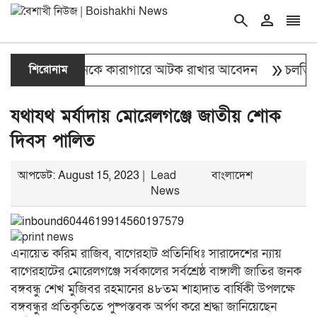
search
person
reorder
double_arrow
 গ্রেপ্তার ডনকে কারাগারে আটক রাখার আবেদন
শিরোনাম
চলতি অর্থবছরে 
যথাযথ মর্যাদায় মোরেলগঞ্জে জাতীয় শোক
দিবস পালিত
আপডেট: August 15, 2023 |
Lead
বাংলাদেশ
News
এনায়েত করিম রাজিব, বাগেরহাট প্রতিনিধিঃ সারাদেশের ন‍্যায়
বাগেরহাটের মোরেলগঞ্জে সর্বকালের সর্বশ্রেষ্ঠ বাঙ্গালী জাতির জনক
বঙ্গবন্ধু শেখ মুজিবর রহমানের ৪৮তম শাহাদাত বার্ষিকী উপলক্ষে
বঙ্গবন্ধুর প্রতিকৃতিতে পুষ্পস্তবক অর্পণ করে শ্রদ্ধা জানিয়েছেন