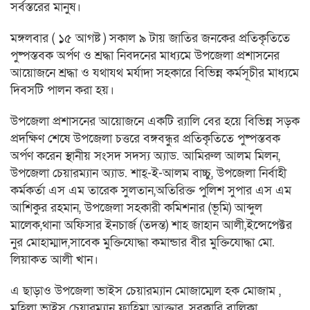
সর্বস্তরের মানুষ।
মঙ্গলবার ( ১৫ আগষ্ট ) সকাল ৯ টায় জাতির জনকের প্রতিকৃতিতে
পুষ্পস্তবক অর্পণ ও শ্রদ্ধা নিবদনের মাধ্যমে উপজেলা প্রশাসনের
আয়োজনে শ্রদ্ধা ও যথাযথ মর্যাদা সহকারে বিভিন্ন কর্মসূচীর মাধ্যমে
দিবসটি পালন করা হয়।
উপজেলা প্রশাসনের আয়োজনে একটি র‌্যালি বের হয়ে বিভিন্ন সড়ক
প্রদক্ষিণ শেষে উপজেলা চত্তরে বঙ্গবন্ধুর প্রতিকৃতিতে পুষ্পস্তবক
অর্পণ করেন স্থানীয় সংসদ সদস্য অ্যাড. আমিরুল আলম মিলন,
উপজেলা চেয়ারম্যান অ্যাড. শাহ্-ই-আলম বাচ্চু, উপজেলা নির্বাহী
কর্মকর্তা এস এম তারেক সুলতান,অতিরিক্ত পুলিশ সুপার এস এম
আশিকুর রহমান, উপজেলা সহকারী কমিশনার (ভূমি) আব্দুল
মালেক,থানা অফিসার ইনচার্জ (তদন্ত) শাহ জাহান আলী,ইন্সেপেক্টর
নুর মোহাম্মাদ,সাবেক মুক্তিযোদ্ধা কমান্ডার বীর মুক্তিযোদ্ধা মো.
লিয়াকত আলী খান।
এ ছাড়াও উপজেলা ভাইস চেয়ারম্যান মোজাম্মেল হক মোজাম ,
মহিলা ভাইস চেয়ারম্যান ফাহিমা আক্তার, সরকারি বালিকা