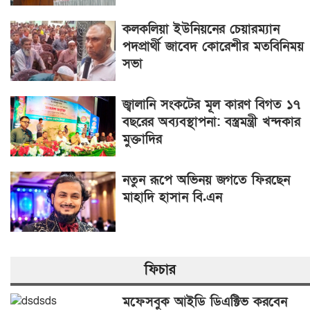
কলকলিয়া ইউনিয়নের চেয়ারম্যান
পদপ্রার্থী জাবেদ কোরেশীর মতবিনিময়
সভা
জ্বালানি সংকটের মূল কারণ বিগত ১৭
বছরের অব্যবস্থাপনা: বস্ত্রমন্ত্রী খন্দকার
মুক্তাদির
নতুন রূপে অভিনয় জগতে ফিরছেন
মাহাদি হাসান বি.এন
ফিচার
মফেসবুক আইডি ডিএক্টিভ করবেন