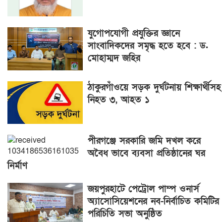
যুগোপযোগী প্রযুক্তির জ্ঞানে
সাংবাদিকদের সমৃদ্ধ হতে হবে : ড.
মোহাম্মদ জহির
ঠাকুরগাঁওয়ে সড়ক দুর্ঘটনায় শিক্ষার্থীসহ
নিহত ৩, আহত ১
পীরগঞ্জে সরকারি জমি দখল করে
অবৈধ ভাবে ব্যবসা প্রতিষ্ঠানের ঘর
নির্মাণ
জয়পুরহাটে পেট্রোল পাম্প ওনার্স
অ্যাসোসিয়েশনের নব-নির্বাচিত কমিটির
পরিচিতি সভা অনুষ্ঠিত