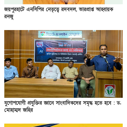
জয়পুরহাটে এনসিপির নেতৃত্বে রদবদল, ভারপ্রাপ্ত আহ্বায়ক
রনজু
যুগোপযোগী প্রযুক্তির জ্ঞানে সাংবাদিকদের সমৃদ্ধ হতে হবে : ড.
মোহাম্মদ জহির