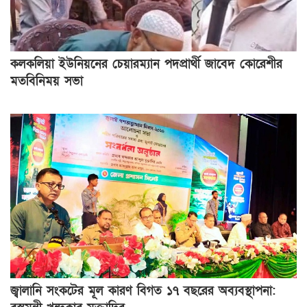
কলকলিয়া ইউনিয়নের চেয়ারম্যান পদপ্রার্থী জাবেদ কোরেশীর
মতবিনিময় সভা
জ্বালানি সংকটের মূল কারণ বিগত ১৭ বছরের অব্যবস্থাপনা: