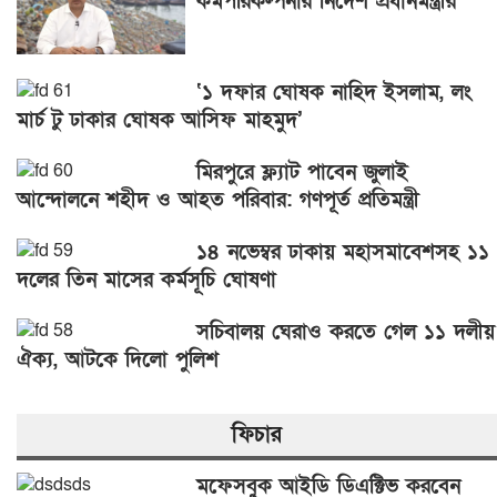
কর্মপরিকল্পনার নির্দেশ প্রধানমন্ত্রীর
‘১ দফার ঘোষক নাহিদ ইসলাম, লং
মার্চ টু ঢাকার ঘোষক আসিফ মাহমুদ’
মিরপুরে ফ্ল্যাট পাবেন জুলাই
আন্দোলনে শহীদ ও আহত পরিবার: গণপূর্ত প্রতিমন্ত্রী
১৪ নভেম্বর ঢাকায় মহাসমাবেশসহ ১১
দলের তিন মাসের কর্মসূচি ঘোষণা
সচিবালয় ঘেরাও করতে গেল ১১ দলীয়
ঐক্য, আটকে দিলো পুলিশ
ফিচার
মফেসবুক আইডি ডিএক্টিভ করবেন