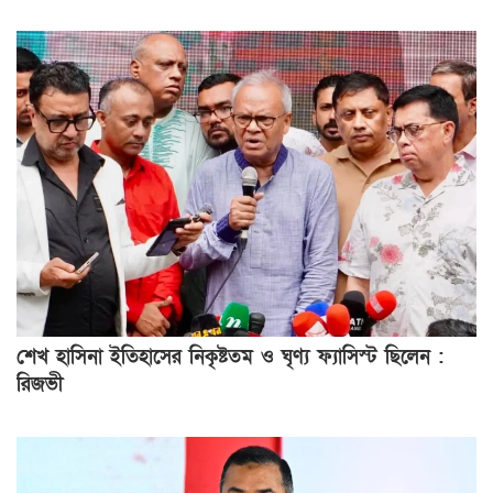
শেখ হাসিনা ইতিহাসের নিকৃষ্টতম ও ঘৃণ্য ফ্যাসিস্ট ছিলেন :
রিজভী