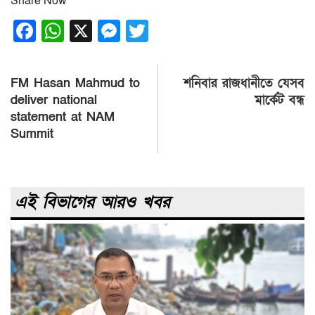
Share Now
Facebook
WhatsApp
X
Messenger
Twitter
Post
FM Hasan Mahmud to
শনিবার রাজধানীতে যেসব
navigation
deliver national
মার্কেট বন্ধ
statement at NAM
Summit
এই বিভাগের আরও খবর