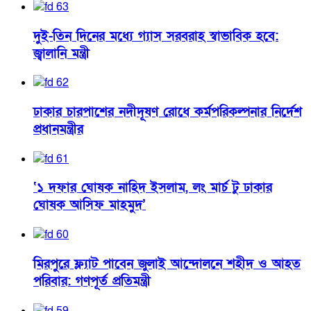
দুই-তিন দিনের মধ্যে গ্যাস সরবরাহ স্বাভাবিক হবে:
জ্বালানি মন্ত্রী
ঢাকার চারপাশের নদীদূষণ রোধে কর্মপরিকল্পনার নির্দেশ
প্রধানমন্ত্রীর
‘১ দফার ঘোষক নাহিদ ইসলাম, লং মার্চ টু ঢাকার
ঘোষক আসিফ মাহমুদ’
মিরপুরে ফ্ল্যাট পাবেন জুলাই আন্দোলনে শহীদ ও আহত
পরিবার: গণপূর্ত প্রতিমন্ত্রী