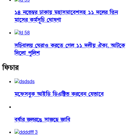
১৪ নভেম্বর ঢাকায় মহাসমাবেশসহ ১১ দলের তিন
মাসের কর্মসূচি ঘোষণা
সচিবালয় ঘেরাও করতে গেল ১১ দলীয় ঐক্য, আটকে
দিলো পুলিশ
ফিচার
মফেসবুক আইডি ডিএক্টিভ করবেন যেভাবে
বর্ষার জলরঙে সাজছে জাবি