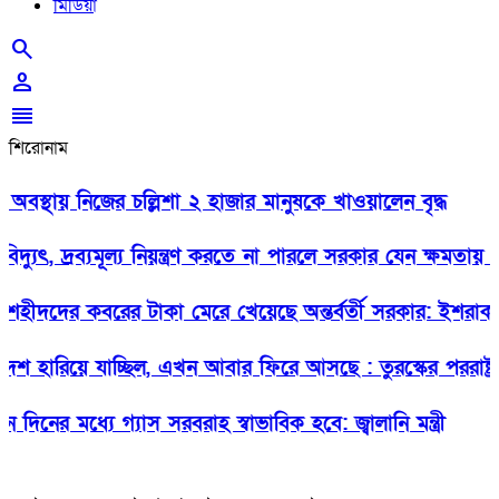
মিডিয়া
search
person
reorder
শিরোনাম
্থায় নিজের চল্লিশা ২ হাজার মানুষকে খাওয়ালেন বৃদ্ধ
যুৎ, দ্রব্যমূল্য নিয়ন্ত্রণ করতে না পারলে সরকার যেন ক্ষমতায় থাক
দদের কবরের টাকা মেরে খেয়েছে অন্তর্বর্তী সরকার: ইশরাক
ারিয়ে যাচ্ছিল, এখন আবার ফিরে আসছে : তুরস্কের পররাষ্ট্রমন্ত্রী
নের মধ্যে গ্যাস সরবরাহ স্বাভাবিক হবে: জ্বালানি মন্ত্রী