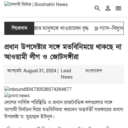
search
person
reorder
double_arrow
র চল্লিশা ২ হাজার মানুষকে খাওয়ালেন বৃদ্ধ
শিরোনাম
গ্যাস–বিদ্যুৎ, দ্
প্রধান উপদেষ্টার সঙ্গে মতবিনিময়ে থাকছে না
আওয়ামী লীগ ও জোটসঙ্গীরা
আপডেট: August 31, 2024 |
Lead
বাংলাদেশ
News
দেশের সার্বিক পরিস্থিতি ও প্রধান রাজনৈতিক দলগুলোর সঙ্গে
আগামী নির্বাচন নিয়ে মতবিনিময় করবেন অন্তর্বর্তী সরকারের প্রধান
উপদেষ্টা ড. মুহাম্মদ ইউনূস।