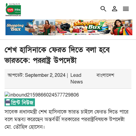
search
person
reorder
double_arrow
নিজের চল্লিশা ২ হাজার মানুষকে খাওয়ালেন বৃদ্ধ
শিরোনাম
গ্যাস–বিদ্যুৎ
শেখ হাসিনাকে ফেরত দিতে বলা হবে
ভারতকে: পররাষ্ট্র উপদেষ্টা
আপডেট: September 2, 2024 |
Lead
বাংলাদেশ
News
সাবেক প্রধানমন্ত্রী শেখ হা‌সিনাকে ভারত চাইলে ফেরত দিতে পারে
বলে মন্তব্য করেছেন অন্তর্বর্তী সরকারের পররাষ্ট্রবিষয়ক উপদেষ্টা
মো. তৌ‌হিদ হোসেন।