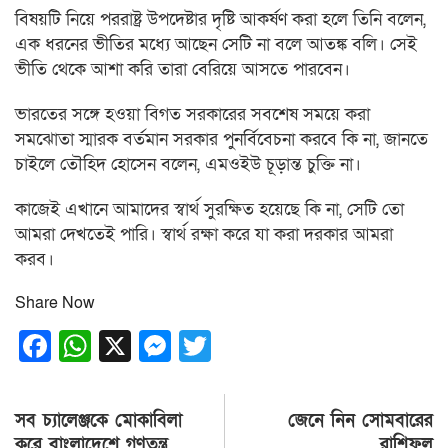
বিষয়‌টি নি‌য়ে পররাষ্ট্র উপ‌দেষ্টার দৃষ্টি আকর্ষণ করা হ‌লে তি‌নি ব‌লেন,
এক ধরনের ভীতির মধ্যে আছেন সেটি না ব‌লে আতঙ্ক বলি। সেই
ভীতি থেকে আশা করি তারা বেরি‌য়ে আসতে পারবেন।
ভারতের সঙ্গে হওয়া বিগত সরকা‌রের সবশেষ সম‌য়ে করা
সম‌ঝোতা স্মারক বর্তমান সরকার পুনর্বিবেচনা করবে কি না, জানতে
চাইলে তৌ‌হিদ হো‌সেন ব‌লেন, এমওইউ চূড়ান্ত চুক্তি না।
কাজেই এখানে আমাদের স্বার্থ সুরক্ষিত হয়েছে কি না, সেটি তো
আমরা দেখতেই পারি। স্বার্থ রক্ষা করে যা করা দরকার আমরা
করব।
Share Now
Facebook
WhatsApp
X
Messenger
Twitter
Post
সব চ্যালেঞ্জকে মোকাবিলা
জেনে নিন সোমবারের
navigation
করে বাংলাদেশে গণতন্ত্র
রাশিফল