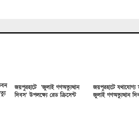
ভবন
জয়পুরহাটে ‘জুলাই গণঅভ্যুত্থান
জয়পুরহাটে যথাযোগ্য ম
্যু
দিবস’ উপলক্ষ্যে রেড ক্রিসেন্ট
জুলাই গণঅভ্যুত্থান দ
সোসাইটি আলোচনা সভা অনুষ্ঠিত