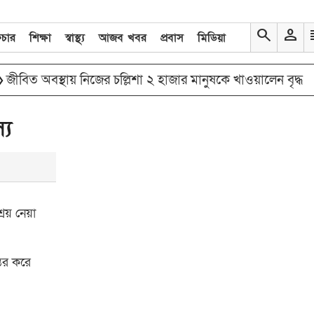
search
person
re
িচার
শিক্ষা
স্বাস্থ্য
আজব খবর
প্রবাস
মিডিয়া
double_arrow
বিত অবস্থায় নিজের চল্লিশা ২ হাজার মানুষকে খাওয়ালেন বৃদ্ধ
্য
রয় নেয়া
্তর করে