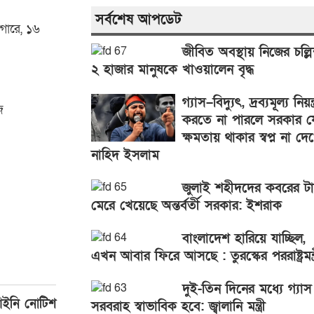
সর্বশেষ আপডেট
গারে, ১৬
জীবিত অবস্থায় নিজের চল্লি
২ হাজার মানুষকে খাওয়ালেন বৃদ্ধ
গ্যাস–বিদ্যুৎ, দ্রব্যমূল্য নিয়ন্ত
জ
করতে না পারলে সরকার য
ক্ষমতায় থাকার স্বপ্ন না দে
নাহিদ ইসলাম
জুলাই শহীদদের কবরের ট
মেরে খেয়েছে অন্তর্বর্তী সরকার: ইশরাক
বাংলাদেশ হারিয়ে যাচ্ছিল,
এখন আবার ফিরে আসছে : তুরস্কের পররাষ্ট্রমন্ত্
দুই-তিন দিনের মধ্যে গ্যাস
আইনি নোটিশ
সরবরাহ স্বাভাবিক হবে: জ্বালানি মন্ত্রী