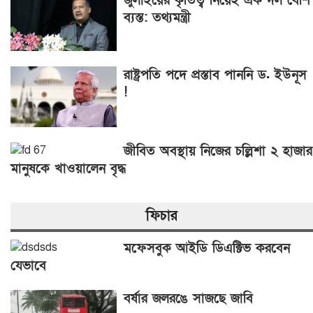
জুলাইয়ের কৃতিত্ব নিয়েই এক দল বেশি
ব্যস্ত: তথ্যমন্ত্রী
রাষ্ট্রপতি পদে প্রস্তাব পাননি ড. ইউনূস
!
জীবিত অবস্থায় নিজের চল্লিশা ২ হাজার
মানুষকে খাওয়ালেন বৃদ্ধ
ফিচার
মফেসবুক আইডি ডিএক্টিভ করবেন
যেভাবে
বর্ষার জলরঙে সাজছে জাবি