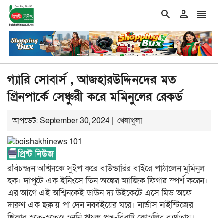
search
person
reorder
double_arrow
শিরোনাম
বিশ্বকাপে মেসিকে ‘বোমা মেরে উড়িয়ে দেওয়ার’ হুমকি, চাঞ
গ্যারি সোবার্স , আজহারউদ্দিনদের মত
গ্রিনপার্কে সেঞ্চুরী করে মমিনুলের রেকর্ড
আপডেট: September 30, 2024 |
খেলাধুলা
রবিচন্দ্রন অশ্বিনকে সুইপ করে বাউন্ডারির বাইরে পাঠালেন মুমিনুল
হক। দাপুটে এক ইনিংসে তিন অঙ্কের ম্যাজিক ফিগার স্পর্শ করেন।
এর আগে এই অশ্বিনকেই ডাউন দ্য উইকেটে এসে মিড অফে
দারুণ এক ছক্কায় পা দেন নব্বইয়ের ঘরে। নার্ভাস নাইন্টিজের
শিকার হতে-হতেও হননি ঋষভ পন্ত-বিরাট কোহলির ব্যর্থতায়।