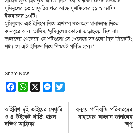
সালের জুনে মিরপুরে আফগানিস্তানের বিপক্ষে। টেস্ট ক্রিকেটে
মুমিনুলের ১৩ সেঞ্চুরির পরে আছে মুশফিকের ১১ ও তামিম
ইকবালের ১০টি।
মুমিনুলের এই ইনিংস নিয়ে প্রশংসা করেছেন ধারাভাষ্য দিতে
কানপুরে আসা তামিম, ‘মুমিনুলের কোনো তাড়াহুড়ো ছিল না।
স্বাচ্ছন্দ্যে খেলেছে, যে শটগুলো সে খেলেছে সবগুলো ছিল ক্রিকেটিং
শট। সে এই ইনিংস নিয়ে নিশ্চয়ই গর্বিত হবে।’
Share Now
Facebook
WhatsApp
X
Messenger
Twitter
Post
আইরিশ দুই ভাইয়ের সেঞ্চুরি
বন্যায় পানিবন্দি পরিবারদের
navigation
ও ৪ উইকেট প্রাপ্তি, হারল
সাহায্যের আহ্বান জানালেন
দক্ষিণ আফ্রিকা
অপু