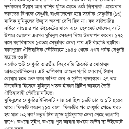
দর্শকদের উল্লাস আর বাশির ফুঁতে মেতে ওঠে গ্রিনপার্ক। প্রথমবার
ভারতের বিপক্ষে সেঞ্চুরি, বাংলাদেশের হয়ে সর্বোচ্চ সেঞ্চুরির (১৩)
মালিক মুমিনুলের উচ্ছ্বাস অবশ্য বেশি ছিল না। বল বাউন্ডারির
বাইরে যাওয়ার পর উইকেটের মাঝে এসে হেলমেট খোলেন, ব্যাট
উপরে তোলেন এরপর মুমিনুল সেজদা দিয়ে উদযাপন করেন। ১৭২
বলে ক্যারিয়ারের ১৩তম সেঞ্চুরির দেখা পান এই বাঁহাতি ব্যাটার।
কানপুরের ঐতিহাসিক স্টেডিয়ামে ১৯৪৫ থেকে এখন পর্যন্ত সেঞ্চুরি
হয়েছে ৩৫টি।
সর্বোচ্চ ৩টি সেঞ্চুরি ভারতীয় কিংবদন্তি ক্রিকেটার মোহাম্মদ
আজহারউদ্দিনের। এই তালিকায় আছেন গ্যারি সোবার্স, ইয়ান
বোথাম হতে শুরু করে কপিল দেব ও সুনীল গাভাস্কার। ২৭ তম
ক্রিকেটার হিসেবে মুমিনুল শতক হাঁকান ব্রিটিশ আমলে তৈরি
ঐতিহ্যবাহী স্টেডিয়ামটিতে।
মুমিনুলের সেঞ্চুরির ইনিংসটি সাজানো ছিল ১৬টি চার ও ১টি ছয়ের
মারে। ফিফটি করেন ১১০ বলে। ফিফটির পর সেঞ্চুরি পেতে খরচ
হয় মাত্র ৬২ বল! চতুর্থ দিন জুড়ে মুমিনুলকে দেখা গেছে আগ্রাসী
রুপে। কখনো সুইপ, কখনো পুল আবার কখনো ডাউন দ্য উইকেটে