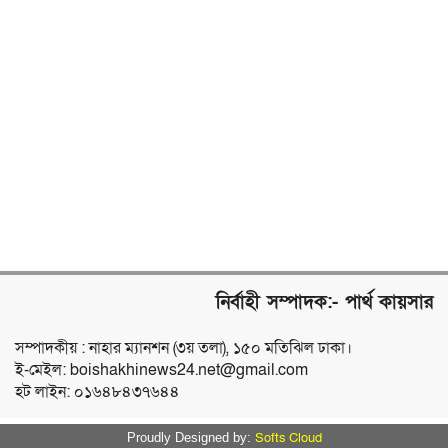
নির্বাহী সম্পাদক:- পার্থ কায়সার
সম্পাদকীয় : নাহার ম্যানশন (৩য় তলা), ১৫০ মতিঝিল ঢাকা।
ই-মেইল: boishakhinews24.net@gmail.com
হট লাইন: ০১৬৪৮৪৩৭৬৪৪
Softs Cloud
Proudly Designed by: