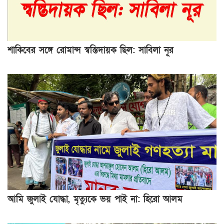
শাকিবের সঙ্গে রোমান্স স্বস্তিদায়ক ছিল: সাবিলা নূর
আমি জুলাই যোদ্ধা, মৃত্যুকে ভয় পাই না: হিরো আলম