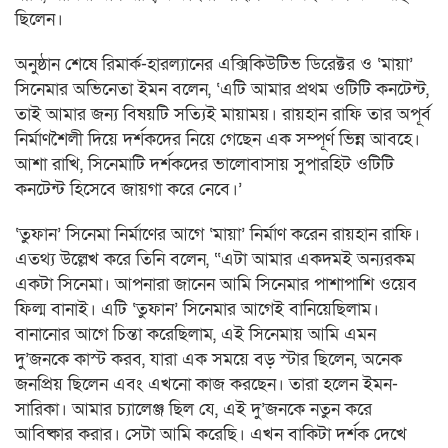
ছিলেন।
অনুষ্ঠান শেষে রিমার্ক-হারল্যানের এক্সিকিউটিভ ডিরেক্টর ও ‘মায়া’
সিনেমার অভিনেতা ইমন বলেন, ‘এটি আমার প্রথম ওটিটি কনটেন্ট,
তাই আমার জন্য বিষয়টি সত্যিই মায়াময়। রায়হান রাফি তার অপূর্ব
নির্মাণশৈলী দিয়ে দর্শকদের নিয়ে গেছেন এক সম্পূর্ণ ভিন্ন আবহে।
আশা রাখি, সিনেমাটি দর্শকদের ভালোবাসায় সুপারহিট ওটিটি
কনটেন্ট হিসেবে জায়গা করে নেবে।’
‘তুফান’ সিনেমা নির্মাণের আগে ‘মায়া’ নির্মাণ করেন রায়হান রাফি।
এতথ্য উল্লেখ করে তিনি বলেন, “এটা আমার একদমই অন্যরকম
একটা সিনেমা। আপনারা জানেন আমি সিনেমার পাশাপাশি ওয়েব
ফিল্ম বানাই। এটি ‘তুফান’ সিনেমার আগেই বানিয়েছিলাম।
বানানোর আগে চিন্তা করেছিলাম, এই সিনেমায় আমি এমন
দু’জনকে কাস্ট করব, যারা এক সময়ে বড় স্টার ছিলেন, অনেক
জনপ্রিয় ছিলেন এবং এখনো কাজ করছেন। তারা হলেন ইমন-
সারিকা। আমার চ্যালেঞ্জ ছিল যে, এই দু’জনকে নতুন করে
আবিষ্কার করার। সেটা আমি করেছি। এখন বাকিটা দর্শক দেখে