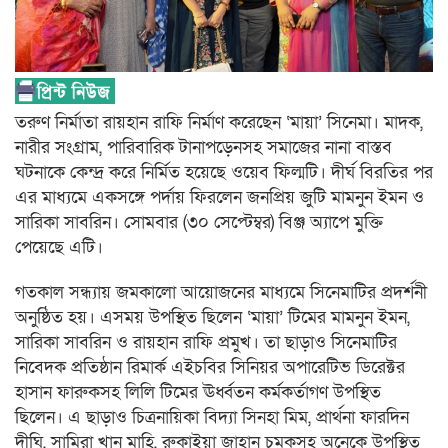
তরুণ নির্মাতা রায়হান রাফি নির্মাণ করেছেন ‘মায়া’ সিনেমা। মাদক,
নারীর সংগ্রাম, পারিবারিক টানাপড়েনসহ সমাজের নানা বাস্তব
ঘটনাকে কেন্দ্র করে নির্মিত হয়েছে ওয়েব ফিল্মটি। দীর্ঘ বিরতির পর
এর মাধ্যমে একসঙ্গে পর্দায় ফিরলেন জনপ্রিয় জুটি মামনুন ইমন ও
সারিকা সাবরিন। সোমবার (৩০ সেপ্টেম্বর) বিঞ্জ অ্যাপে মুক্তি
পেয়েছে এটি।
গতকাল সন্ধ্যায় জমকালো আয়োজনের মাধ্যমে সিনেমাটির প্রদর্শনী
অনুষ্ঠিত হয়। এসময় উপস্থিত ছিলেন ‘মায়া’ টিমের মামনুন ইমন,
সারিকা সাবরিন ও রায়হান রাফি প্রমুখ। তা ছাড়াও সিনেমাটির
নিবেদক প্রতিষ্ঠান রিমার্ক এইচবির সিনিয়র অপারেটিভ ডিরেক্টর
হাসান ফারুকসহ লিলি টিমের ঊর্ধ্বতন কর্মকর্তাগণ উপস্থিত
ছিলেন। এ ছাড়াও চিত্রনায়িকা বিদ্যা সিনহা মিম, প্রার্থনা ফারদিন
দীঘি, সামিরা খান মাহি, রুকাইয়া জাহান চমকসহ অনেকে উপস্থিত