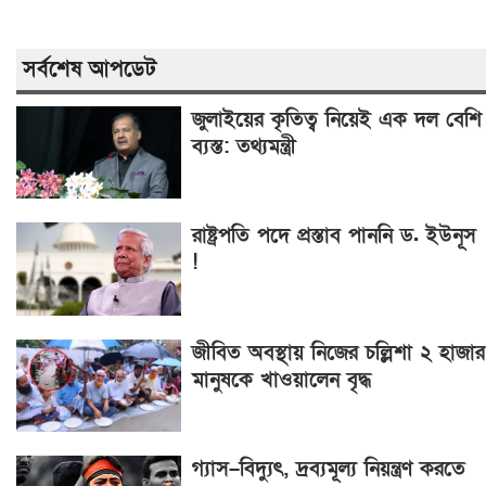
সর্বশেষ আপডেট
জুলাইয়ের কৃতিত্ব নিয়েই এক দল বেশি
ব্যস্ত: তথ্যমন্ত্রী
রাষ্ট্রপতি পদে প্রস্তাব পাননি ড. ইউনূস
!
জীবিত অবস্থায় নিজের চল্লিশা ২ হাজার
মানুষকে খাওয়ালেন বৃদ্ধ
গ্যাস–বিদ্যুৎ, দ্রব্যমূল্য নিয়ন্ত্রণ করতে