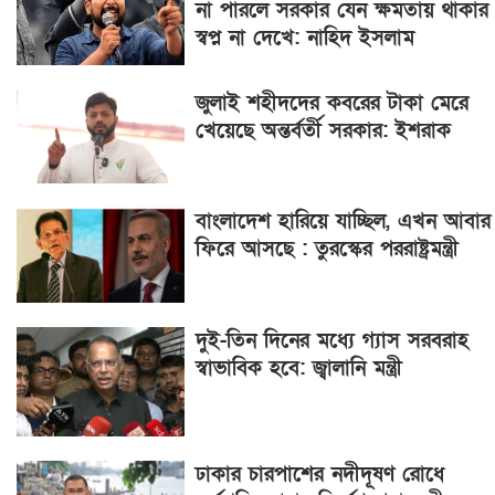
না পারলে সরকার যেন ক্ষমতায় থাকার
স্বপ্ন না দেখে: নাহিদ ইসলাম
জুলাই শহীদদের কবরের টাকা মেরে
খেয়েছে অন্তর্বর্তী সরকার: ইশরাক
বাংলাদেশ হারিয়ে যাচ্ছিল, এখন আবার
ফিরে আসছে : তুরস্কের পররাষ্ট্রমন্ত্রী
দুই-তিন দিনের মধ্যে গ্যাস সরবরাহ
স্বাভাবিক হবে: জ্বালানি মন্ত্রী
ঢাকার চারপাশের নদীদূষণ রোধে