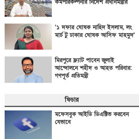
কর্মপরিকল্পনার নির্দেশ প্রধানমন্ত্রীর
‘১ দফার ঘোষক নাহিদ ইসলাম, লং
মার্চ টু ঢাকার ঘোষক আসিফ মাহমুদ’
মিরপুরে ফ্ল্যাট পাবেন জুলাই
আন্দোলনে শহীদ ও আহত পরিবার:
গণপূর্ত প্রতিমন্ত্রী
ফিচার
মফেসবুক আইডি ডিএক্টিভ করবেন
যেভাবে