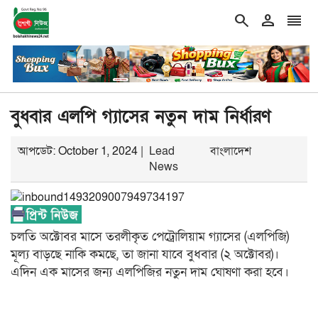
search
person
reorder
double_arrow
 প্রথম বেইমানি করেন জামায়াত আমির: রাশেদ খাঁন
শিরোনাম
‘এক দফা’ ক
বুধবার এলপি গ্যাসের নতুন দাম নির্ধারণ
আপডেট: October 1, 2024 |
Lead
বাংলাদেশ
News
চলতি অক্টোবর মাসে তরলীকৃত পেট্রোলিয়াম গ্যাসের (এলপিজি)
মূল্য বাড়ছে নাকি কমছে, তা জানা যাবে বুধবার (২ অক্টোবর)।
এদিন এক মাসের জন্য এলপিজির নতুন দাম ঘোষণা করা হবে।