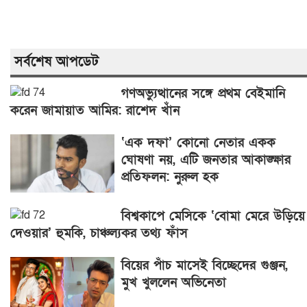
সর্বশেষ আপডেট
গণঅভ্যুত্থানের সঙ্গে প্রথম বেইমানি
করেন জামায়াত আমির: রাশেদ খাঁন
‘এক দফা’ কোনো নেতার একক
ঘোষণা নয়, এটি জনতার আকাঙ্ক্ষার
প্রতিফলন: নুরুল হক
বিশ্বকাপে মেসিকে ‘বোমা মেরে উড়িয়ে
দেওয়ার’ হুমকি, চাঞ্চল্যকর তথ্য ফাঁস
বিয়ের পাঁচ মাসেই বিচ্ছেদের গুঞ্জন,
মুখ খুললেন অভিনেতা