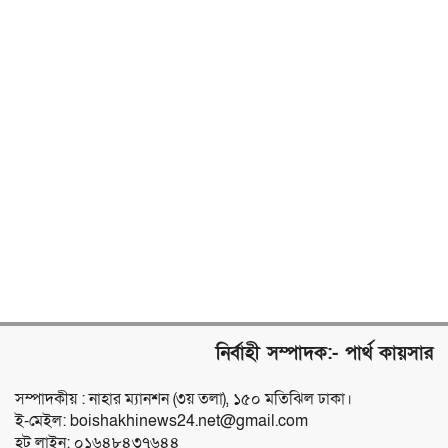
নির্বাহী সম্পাদক:- পার্থ কায়সার
সম্পাদকীয় : নাহার ম্যানশন (৩য় তলা), ১৫০ মতিঝিল ঢাকা।
ই-মেইল: boishakhinews24.net@gmail.com
হট লাইন: ০১৬৪৮৪৩৭৬৪৪