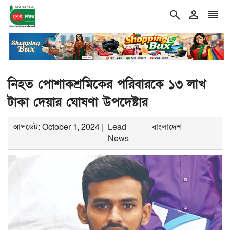
search
person
reorder
ি মহল আবার দেশকে অস্থির করে তোলার চেষ্টা করছে: মির্জা ফখর
শিরোনাম
নিহত পোশাকশ্রমিকের পরিবারকে ১৩ লাখ
টাকা দেয়ার ঘোষণা উপদেষ্টার
আপডেট: October 1, 2024 |
Lead
বাংলাদেশ
News