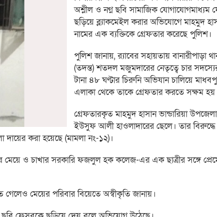
অশ্লীল ও নগ্ন ছবি সামাজিক যোগাযোগমাধ্যম 
ছড়িয়ে ব্ল্যাকমেইল করার অভিযোগে মাহমুদ হা
নামের এক ব্যক্তিকে গ্রেফতার করেছে পুলিশ।
পুলিশ জানায়, র‍্যাবের সহায়তায় বানারীপাড়া থ
(তদন্ত) শতদল মজুমদারের নেতৃত্বে চার সদস্
টানা ৪৮ ঘণ্টার চিরুনি অভিযান চালিয়ে মাধবপু
এলাকা থেকে তাকে গ্রেফতার করতে সক্ষম হয়
গ্রেফতারকৃত মাহমুদ হাসান ভান্ডারিয়া উপজেল
ইউসুফ আলী হাওলাদারের ছেলে। তার বিরুদ্ধে 
া দায়ের করা হয়েছে (মামলা নং-১২)।
য়ীর মেয়ে ও চাখার সরকারি ফজলুল হক কলেজ-এর এক ছাত্রীর সঙ্গে প্রেমে
ড়িতে গেলেও মেয়ের পরিবার বিয়েতে অস্বীকৃতি জানায়।
ন্তরঙ্গ ছবি ফেসবুকে ছড়িয়ে দেয় বলে অভিযোগ উঠেছে।