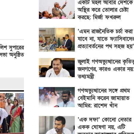
একটি মহল আবার দেশকে
অস্থির করে তোলার চেষ্টা
করছে: মির্জা ফখরুল
‘এমন রাজনৈতিক চর্চা করা
যাবে না, যাতে ফ্যাসিবাদে
প্রত্যাবর্তনের পথ সহজ হয়’
ুলিশ সুপারের
ভা অনুষ্ঠিত
জুলাই গণঅভ্যুত্থানের কৃতিত্
জনগণের, কারও একার নয়
তথ্যমন্ত্রী
গণঅভ্যুত্থানের সঙ্গে প্রথম
বেইমানি করেন জামায়াত
আমির: রাশেদ খাঁন
‘এক দফা’ কোনো নেতার
একক ঘোষণা নয়, এটি