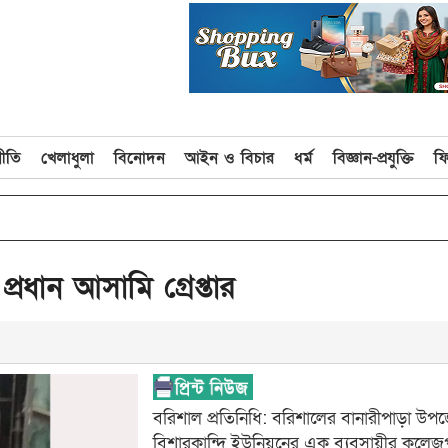
নীতি
খেলাধুলা
বিনোদন
আইন ও বিচার
ধর্ম
বিজ্ঞান-প্রযুক্তি
ফ
d
্রধান আসামি গ্রেপ্তার
বরিশাল প্রতিনিধি: বরিশালের বানারীপাড়া উপ
বিশারকান্দি ইউনিয়নের এক ব্যবসায়ীর কলেজ