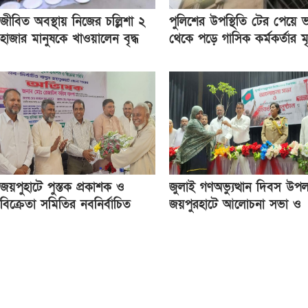
জীবিত অবস্থায় নিজের চল্লিশা ২
পুলিশের উপস্থিতি টের পেয়ে 
হাজার মানুষকে খাওয়ালেন বৃদ্ধ
থেকে পড়ে গাসিক কর্মকর্তার মৃত
জয়পুহাটে পুস্তক প্রকাশক ও
জুলাই গণঅভ্যুত্থান দিবস উপল
বিক্রেতা সমিতির নবনির্বাচিত
জয়পুরহাটে আলোচনা সভা ও
কমিটির অভিষেক
গাছের চারা বিতরণ