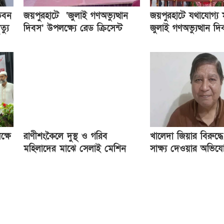
ভবন
জয়পুরহাটে ‘জুলাই গণঅভ্যুত্থান
জয়পুরহাটে যথাযোগ্য ম
্যু
দিবস’ উপলক্ষ্যে রেড ক্রিসেন্ট
জুলাই গণঅভ্যুত্থান দ
সোসাইটি আলোচনা সভা অনুষ্ঠিত
ক্ষে
রাণীশংকৈলে দুস্থ ও গরিব
খালেদা জিয়ার বিরুদ্ধে
মহিলাদের মাঝে সেলাই মেশিন
সাক্ষ্য দেওয়ার অভি
বিতরণ
যুগ্ম সচিব জগলুল পাশা 