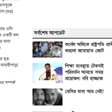
ফেসবুকে
সান (৩৩)
ানার ওসি
সর্বশেষ আপডেট
যের একটি দল
র থানা
কর্নেল অলিকে রাষ্ট্রপতি প্রার্
।
করলো জামায়াত জোট
ার মৃত
বানারীপাড়া
শিক্ষা ব্যবস্থায় টেকসই
পরিবর্তন আনতে সময়
প্রয়োজন: ববি হাজ্জাজ
র সম্পর্ক
মেসির বাবা আর নেই!