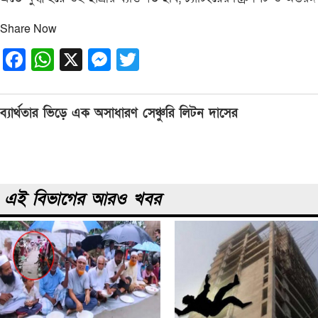
Share Now
Facebook
WhatsApp
X
Messenger
Twitter
Post
ব্যার্থতার ভিড়ে এক অসাধারণ সেঞ্চুরি লিটন দাসের
navigation
এই বিভাগের আরও খবর