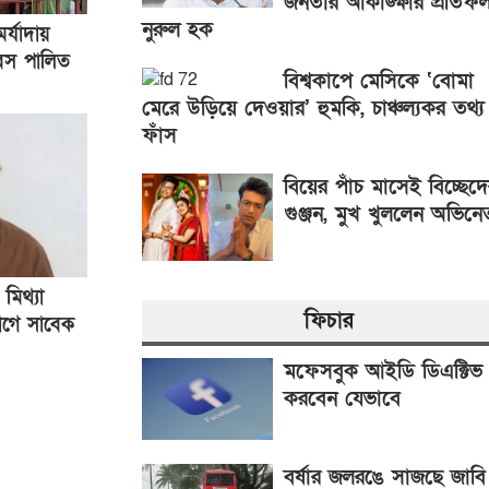
জনতার আকাঙ্ক্ষার প্রতিফ
নুরুল হক
র্যাদায়
িবস পালিত
বিশ্বকাপে মেসিকে ‘বোমা
মেরে উড়িয়ে দেওয়ার’ হুমকি, চাঞ্চল্যকর তথ্য
ফাঁস
বিয়ের পাঁচ মাসেই বিচ্ছেদ
গুঞ্জন, মুখ খুললেন অভিনে
 মিথ্যা
ফিচার
যোগে সাবেক
গ্রেপ্তার
মফেসবুক আইডি ডিএক্টিভ
করবেন যেভাবে
বর্ষার জলরঙে সাজছে জাবি