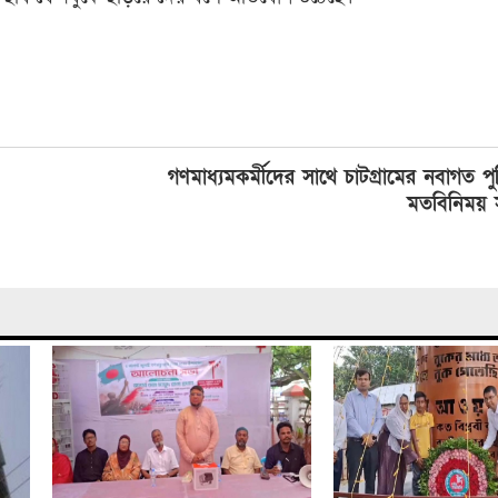
গণমাধ্যমকর্মীদের সাথে চাটগ্রামের নবাগত প
মতবিনিময় স