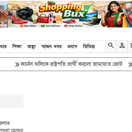
search
person
re
িচার
শিক্ষা
স্বাস্থ্য
আজব খবর
প্রবাস
মিডিয়া
ouble_arrow
double_arrow
কর্নেল অলিকে রাষ্ট্রপতি প্রার্থী করলো জামায়াত জোট
শিক্ষ
জেলার
পড়ুয়া মেয়ের