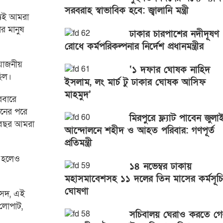
সরবরাহ স্বাভাবিক হবে: জ্বালানি মন্ত্রী
শ্যই আমরা
ার মানুষ
ঢাকার চারপাশের নদীদূষণ
রোধে কর্মপরিকল্পনার নির্দেশ প্রধানমন্ত্রীর
়োজনীয়
‘১ দফার ঘোষক নাহিদ
ছিল।
ইসলাম, লং মার্চ টু ঢাকার ঘোষক আসিফ
মাহমুদ’
রবারে
পনের পরে
মিরপুরে ফ্ল্যাট পাবেন জুলা
এ বছর আমরা
আন্দোলনে শহীদ ও আহত পরিবার: গণপূর্ত
প্রতিমন্ত্রী
ু হলেও
১৪ নভেম্বর ঢাকায়
মহাসমাবেশসহ ১১ দলের তিন মাসের কর্মসূচি
ঘোষণা
ংসদ, এই
 লোপাট,
সচিবালয় ঘেরাও করতে গ