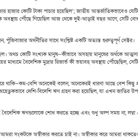
হাজার কোটি টাকা পাচার হয়েছিল’; জাতীয় আন্তর্জাতিকভাবেও যেটি 
তি কি অবস্থায় পৌঁছে গিয়েছিল আজ থেকে দুই-আড়াই বছর আগে, সেটি ব
, পুঁজিবাজার অর্থনীতির সাথে সংশ্লিষ্ট একটি অত্যন্ত গুরুত্বপূর্ণ সেক্টর।
করেছিল। অথচ কোটি সংখ্যক মানুষ—কীভাবে অসহায় মানুষের অর্থকে আত্ম
 মাধ্যমে বৈদেশিক মুদ্রার রিজার্ভ কী ভয়াবহ অবস্থায় পৌঁছেছিল, সেটি 
।
করে থাকি—কম-বেশি অনেকেই বলেন, অনেকেরই ধারণা আছে বেশ কিছু প্
ধ্যমে অহেতুকভাবে দেশি-বিদেশি ঋণ গ্রহণ করা হয়েছিল, যা এখন জাতির 
ই বৈদেশিক ঋণগুলোকে শোধ করতে হচ্ছে এবং শুধু অল্প সময় না, লম্বা
মরা সংকটকে অস্বীকার করতে চাই না। অস্বীকার করে আমরা থাকতেও