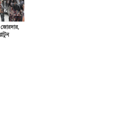
া জোরদার,
লাটুন