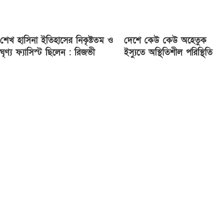
শেখ হাসিনা ইতিহাসের নিকৃষ্টতম ও
দেশে কেউ কেউ অহেতুক
ঘৃণ্য ফ্যাসিস্ট ছিলেন : রিজভী
ইস্যুতে অস্থিতিশীল পরিস্থিতি
সৃষ্টির চেষ্টা করছে : প্রধানমন্ত্র