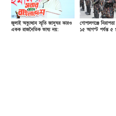
জুলাই অভ্যুত্থান স্মৃতি জাদুঘর কারও
গোপালগঞ্জে নিরাপত্ত
একক রাজনৈতিক ভাষ্য নয়:
১৫ আগস্ট পর্যন্ত ৫ প্
ী
প্রধানমন্ত্রী
বিজিবি মোতায়েন