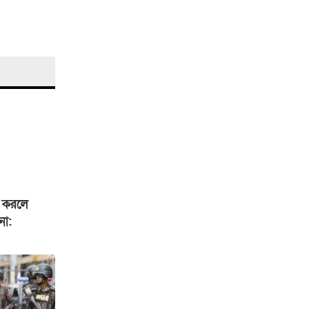
ি করলে
না: