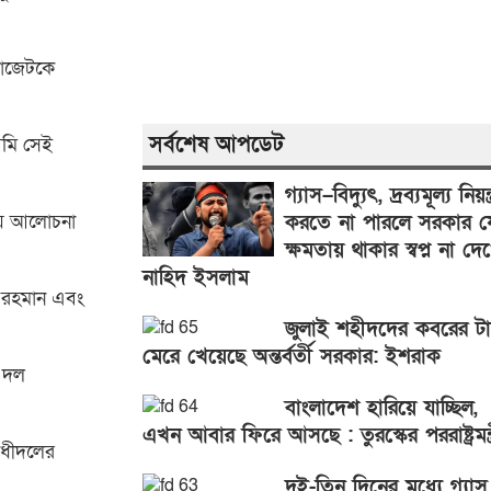
বাজেটকে
সর্বশেষ আপডেট
আমি সেই
গ্যাস–বিদ্যুৎ, দ্রব্যমূল্য নিয়ন্ত
করতে না পারলে সরকার য
য়ে আলোচনা
ক্ষমতায় থাকার স্বপ্ন না দে
নাহিদ ইসলাম
র রহমান এবং
জুলাই শহীদদের কবরের ট
মেরে খেয়েছে অন্তর্বর্তী সরকার: ইশরাক
ি দল
বাংলাদেশ হারিয়ে যাচ্ছিল,
এখন আবার ফিরে আসছে : তুরস্কের পররাষ্ট্রমন্ত্
োধীদলের
দুই-তিন দিনের মধ্যে গ্যাস