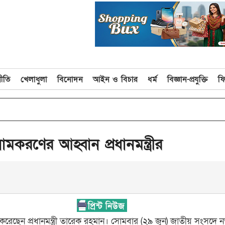
নীতি
খেলাধুলা
বিনোদন
আইন ও বিচার
ধর্ম
বিজ্ঞান-প্রযুক্তি
ফ
double_a
করণের আহ্বান প্রধানমন্ত্রীর
করেছেন প্রধানমন্ত্রী তারেক রহমান। সোমবার (২৯ জুন) জাতীয় সংসদে ন