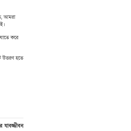
মত, আমরা
াই।
—যাতে করে
ি উত্তরণ হতে
নের যাবজ্জীবন