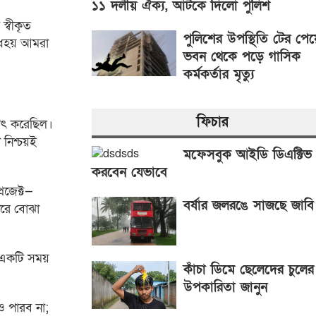
১১ দলীয় ঐক্য, আটকে দিলো পুলিশ
স্বীকৃত
পুলিশের উপস্থিতি টের পেয়
োধহয় আমরা
ভবন থেকে পড়ে গাসিক
কর্মকর্তার মৃত্যু
ফিচার
সাৎ করেছিল।
নিশ্চয়ই
মফেসবুক আইডি ডিএক্টিভ
করবেন যেভাবে
রজেক্ট—
বর্ষার জলরঙে সাজছে জাবি
উপরে বোঝা
 একটি সময়
কাঁচা ডিমে ছেলেদের চুলের
উপকারিতা জানুন
 পারব না;