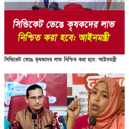
সিন্ডিকেট ভেঙে কৃষকদের লাভ নিশ্চিত করা হবে: আইনমন্ত্রী