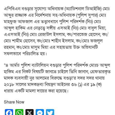
এপিবিএন বগুড়ার সুযোগ্য অধিনায়ক (অ্যাডিশনাল ডিআইজি) মোঃ
আব্দুর রাজ্জাক এর নির্দেশনায় সহ-অধিনায়ক (পুলিশ সুপার) মোঃ
মাহফুজ আফজাল এর তত্ত্বাবধানে পুলিশ পরিদর্শক (নিঃ) মোঃ
আব্দুল হাকিম এর নেতৃত্বে সঙ্গীয় এসআই (নিঃ) মোঃ বাবুল মিয়া,
এএসআই (নিঃ) মোঃ রেজাউল ইসলাম, কং/পারভেজ হোসেন, কং/
মোঃ শামীম হোসেন, কং/মোঃ শাহীন ইসলাম, কং/মোঃ ফজলুল
রহমান, কং/মোঃ মাসুম মিয়া এর সহায়তায় উক্ত অভিযানটি
সফলভাবে পরিচালিত হয়।
“৪ আর্মড পুলিশ ব্যাটালিয়ন বগুড়ার পুলিশ পরিদর্শক মোঃচ আব্দুল
হাকিম এর নিকট বিষয়টি জানতে চাইলে তিনি জানান, গ্রেফতারকৃত
মাদক ব্যবসায়ী নুর আলমের বিরুদ্ধে বগুড়া’র সদর সদর থানায়
২০১৮ সালের মাদকদ্রব্য নিয়ন্ত্রণ আইনের ৩৬ (১) এর ১৯ (ক)
ধারায় একটি মামলা দায়ের করা হয়েছে।
Share Now
Facebook
WhatsApp
X
Messenger
Twitter