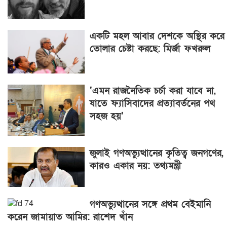
একটি মহল আবার দেশকে অস্থির করে
তোলার চেষ্টা করছে: মির্জা ফখরুল
‘এমন রাজনৈতিক চর্চা করা যাবে না,
যাতে ফ্যাসিবাদের প্রত্যাবর্তনের পথ
সহজ হয়’
জুলাই গণঅভ্যুত্থানের কৃতিত্ব জনগণের,
কারও একার নয়: তথ্যমন্ত্রী
গণঅভ্যুত্থানের সঙ্গে প্রথম বেইমানি
করেন জামায়াত আমির: রাশেদ খাঁন