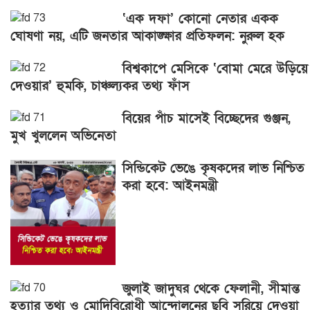
‘এক দফা’ কোনো নেতার একক
ঘোষণা নয়, এটি জনতার আকাঙ্ক্ষার প্রতিফলন: নুরুল হক
বিশ্বকাপে মেসিকে ‘বোমা মেরে উড়িয়ে
দেওয়ার’ হুমকি, চাঞ্চল্যকর তথ্য ফাঁস
বিয়ের পাঁচ মাসেই বিচ্ছেদের গুঞ্জন,
মুখ খুললেন অভিনেতা
সিন্ডিকেট ভেঙে কৃষকদের লাভ নিশ্চিত
করা হবে: আইনমন্ত্রী
জুলাই জাদুঘর থেকে ফেলানী, সীমান্ত
হত্যার তথ্য ও মোদিবিরোধী আন্দোলনের ছবি সরিয়ে দেওয়া