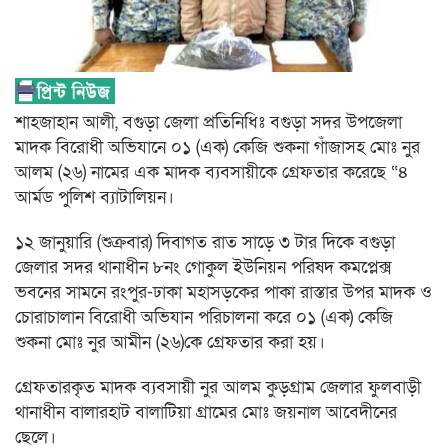
শাহজাহান আলী, বগুড়া জেলা প্রতিনিধিঃ বগুড়া সদর উপজেলা
মাদক বিরোধী অভিযানে ০১ (এক) কেজি শুকনা গাঁজাসহ মোঃ নুর
আলম (২৬) নামের এক মাদক ব্যবসায়ীকে গ্রেফতার করেছে “৪
আর্মড পুলিশ ব্যাটালিয়ন।
১২ জানুয়ারি (শুক্রবার) দিবাগত রাত সাড়ে ৩ টার দিকে বগুড়া
জেলার সদর থানাধীন ৮নং গোকুল ইউনিয়ন পরিষদ কমপ্লেক্স
ভবনের সামনে রংপুর-ঢাকা মহাসড়কের পাকা রাস্তার উপর মাদক ও
চোরাচালান বিরোধী অভিযান পরিচালনা করে ০১ (এক) কেজি
শুকনা মোঃ নুর আমীন (২৬)কে গ্রেফতার করা হয়।
গ্রেফতারকৃত মাদক ব্যবসায়ী নুর আলম কুড়গ্রাম জেলার ফুলবাড়ী
থানাধীন বালারহাট বালাটিয়া গ্রামের মোঃ জয়নাল আবেদীনের
ছেলে।