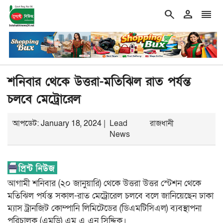
search
person
reorder
double_arrow
ত অবস্থায় নিজের চল্লিশা ২ হাজার মানুষকে খাওয়ালেন বৃদ্ধ
শিরোনাম
গ্
শনিবার থেকে উত্তরা-মতিঝিল রাত পর্যন্ত
চলবে মেট্রোরেল
আপডেট: January 18, 2024 |
Lead
রাজধানী
News
আগামী শনিবার (২০ জানুয়ারি) থেকে উত্তরা উত্তর স্টেশন থেকে
মতিঝিল পর্যন্ত সকাল-রাত মেট্রোরেল চলবে বলে জানিয়েছেন ঢাকা
ম্যাস ট্রানজিট কোম্পানি লিমিটেডের (ডিএমটিসিএল) ব্যবস্থাপনা
পরিচালক (এমডি) এম এ এন সিদ্দিক।