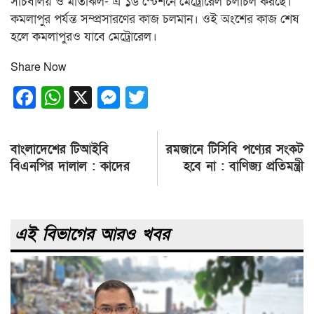
সচিবালয় ও মতিঝিল- এ ১৬ স্টেশনে মেট্রোরেল চলাচল করছে।
কমলাপুর পর্যন্ত সম্প্রসারণের কাজ চলমান। ওই অংশের কাজ শেষ
হলে কমলাপুরও যাবে মেট্রোরেল।
Share Now
Facebook
WhatsApp
X
Messenger
Twitter
Post
বাংলাদেশের টিআইবি
রমজানে টিসিবি পণ্যের সংকট
navigation
বিএনপির দালাল : কাদের
হবে না : বাণিজ্য প্রতিমন্ত্রী
এই বিভাগের আরও খবর