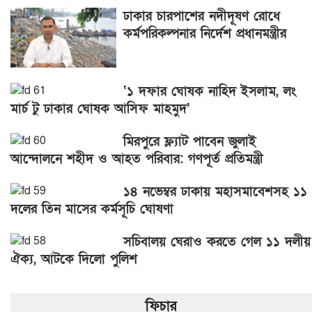
ঢাকার চারপাশের নদীদূষণ রোধে
কর্মপরিকল্পনার নির্দেশ প্রধানমন্ত্রীর
‘১ দফার ঘোষক নাহিদ ইসলাম, লং
মার্চ টু ঢাকার ঘোষক আসিফ মাহমুদ’
মিরপুরে ফ্ল্যাট পাবেন জুলাই
আন্দোলনে শহীদ ও আহত পরিবার: গণপূর্ত প্রতিমন্ত্রী
১৪ নভেম্বর ঢাকায় মহাসমাবেশসহ ১১
দলের তিন মাসের কর্মসূচি ঘোষণা
সচিবালয় ঘেরাও করতে গেল ১১ দলীয়
ঐক্য, আটকে দিলো পুলিশ
ফিচার