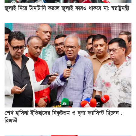
জুলাই নিয়ে টানাটানি করলে জুলাই কারও থাকবে না: স্বরাষ্ট্রমন্ত্রী
শেখ হাসিনা ইতিহাসের নিকৃষ্টতম ও ঘৃণ্য ফ্যাসিস্ট ছিলেন :
রিজভী