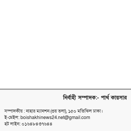
নির্বাহী সম্পাদক:- পার্থ কায়সার
সম্পাদকীয় : নাহার ম্যানশন (৩য় তলা), ১৫০ মতিঝিল ঢাকা।
ই-মেইল: boishakhinews24.net@gmail.com
হট লাইন: ০১৬৪৮৪৩৭৬৪৪