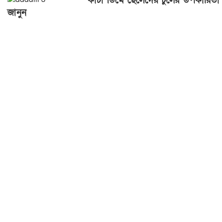
কাঁচা ডিমে ছেলেদের চুলের উপকারিতা
জানুন