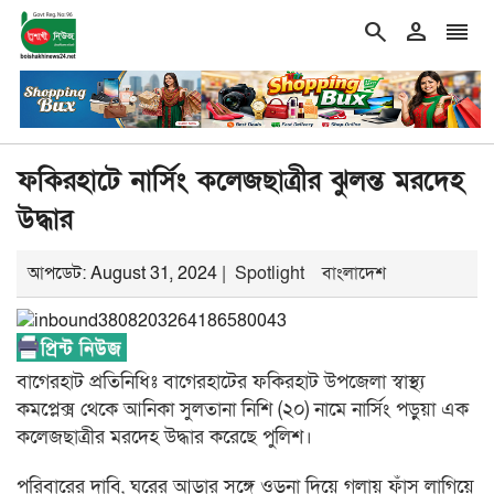
search
person
reorder
double_arrow
শের নদীদূষণ রোধে কর্মপরিকল্পনার নির্দেশ প্রধানমন্ত্রীর
শিরোনাম
‘১ দ
ফকিরহাটে নার্সিং কলেজছাত্রীর ঝুলন্ত মরদেহ
উদ্ধার
আপডেট: August 31, 2024 |
Spotlight
বাংলাদেশ
বাগেরহাট প্রতিনিধিঃ বাগেরহাটের ফকিরহাট উপজেলা স্বাস্থ্য
কমপ্লেক্স থেকে আনিকা সুলতানা নিশি (২০) নামে নার্সিং পড়ুয়া এক
কলেজছাত্রীর মরদেহ উদ্ধার করেছে পুলিশ।
পরিবারের দাবি, ঘরের আড়ার সঙ্গে ওড়না দিয়ে গলায় ফাঁস লাগিয়ে