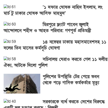
‘১ দফার ঘোষক নাহিদ ইসলাম, লং
মার্চ টু ঢাকার ঘোষক আসিফ মাহমুদ’
মিরপুরে ফ্ল্যাট পাবেন জুলাই
আন্দোলনে শহীদ ও আহত পরিবার: গণপূর্ত প্রতিমন্ত্রী
১৪ নভেম্বর ঢাকায় মহাসমাবেশসহ ১১
দলের তিন মাসের কর্মসূচি ঘোষণা
সচিবালয় ঘেরাও করতে গেল ১১ দলীয়
ঐক্য, আটকে দিলো পুলিশ
পুলিশের উপস্থিতি টের পেয়ে ভবন
থেকে পড়ে গাসিক কর্মকর্তার মৃত্যু
সরকারকে ব্যর্থ করতে দেশের বিরুদ্ধে
একটি দল চক্রান্ত করছে : রিজভী