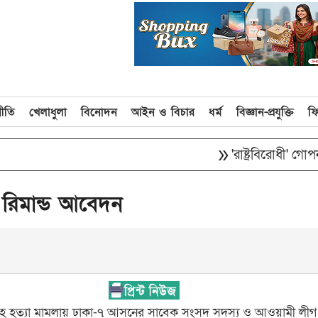
নীতি
খেলাধুলা
বিনোদন
আইন ও বিচার
ধর্ম
বিজ্ঞান-প্রযুক্তি
ফ
double_arrow
'রাষ্ট্রবিরোধী' গোপন 
 রিমান্ড আবেদন
ল্লাহ হত্যা মামলায় ঢাকা-৭ আসনের সাবেক সংসদ সদস্য ও আওয়ামী লীগ