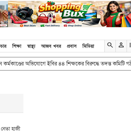
search
person
re
িচার
শিক্ষা
স্বাস্থ্য
আজব খবর
প্রবাস
মিডিয়া
d
কর্মকাণ্ডের অভিযোগে ইবির ৪৪ শিক্ষকের বিরুদ্ধে তদন্ত কমিটি গঠন
 নেতা হাজী