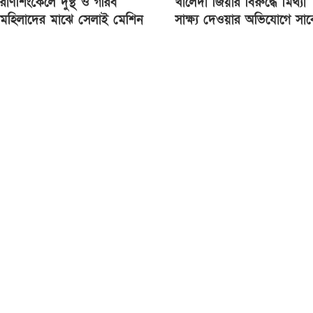
রাণীশংকৈলে দুস্থ ও গরিব
খালেদা জিয়ার বিরুদ্ধে মিথ্যা
মহিলাদের মাঝে সেলাই মেশিন
সাক্ষ্য দেওয়ার অভিযোগে সা
বিতরণ
যুগ্ম সচিব জগলুল পাশা গ্রেপ্তা