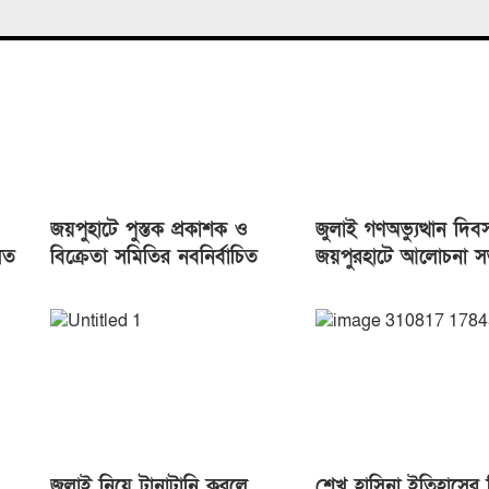
জয়পুহাটে পুস্তক প্রকাশক ও
জুলাই গণঅভ্যুত্থান দিব
িত
বিক্রেতা সমিতির নবনির্বাচিত
জয়পুরহাটে আলোচনা স
কমিটির অভিষেক
চারা বিতরণ
জুলাই নিয়ে টানাটানি করলে
শেখ হাসিনা ইতিহাসের ন