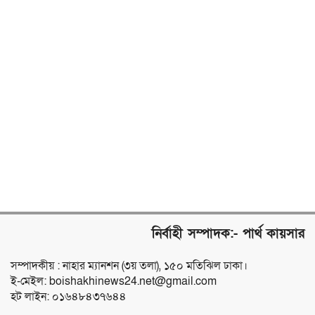
নির্বাহী সম্পাদক:- পার্থ কায়সার
সম্পাদকীয় : নাহার ম্যানশন (৩য় তলা), ১৫০ মতিঝিল ঢাকা।
ই-মেইল: boishakhinews24.net@gmail.com
হট লাইন: ০১৬৪৮৪৩৭৬৪৪