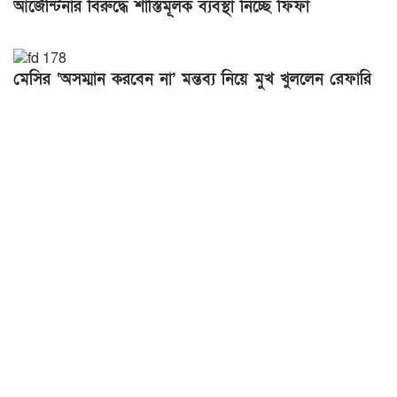
আর্জেন্টিনার বিরুদ্ধে শাস্তিমূলক ব্যবস্থা নিচ্ছে ফিফা
মেসির ‘অসম্মান করবেন না’ মন্তব্য নিয়ে মুখ খুললেন রেফারি