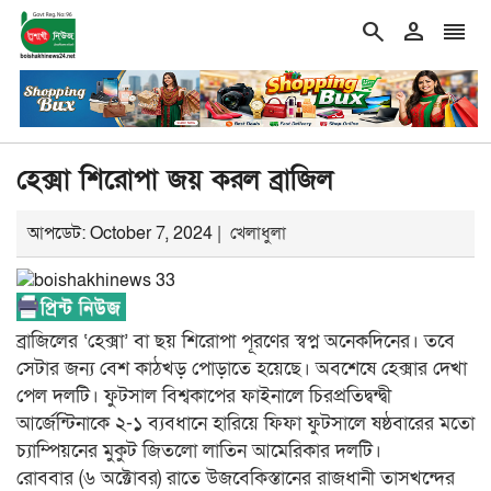
search
person
reorder
double_arrow
শিরোনাম
গ্যাস–বিদ্যুৎ, দ্রব্যমূল্য নিয়ন্ত্রণ করতে না পারলে সরকা
হেক্সা শিরোপা জয় করল ব্রাজিল
আপডেট: October 7, 2024 |
খেলাধুলা
ব্রাজিলের ‘হেক্সা’ বা ছয় শিরোপা পূরণের স্বপ্ন অনেকদিনের। তবে
সেটার জন্য বেশ কাঠখড় পোড়াতে হয়েছে। অবশেষে হেক্সার দেখা
পেল দলটি। ফুটসাল বিশ্বকাপের ফাইনালে চিরপ্রতিদ্বন্দ্বী
আর্জেন্টিনাকে ২-১ ব্যবধানে হারিয়ে ফিফা ফুটসালে ষষ্ঠবারের মতো
চ্যাম্পিয়নের মুকুট জিতলো লাতিন আমেরিকার দলটি।
রোববার (৬ অক্টোবর) রাতে উজবেকিস্তানের রাজধানী তাসখন্দের