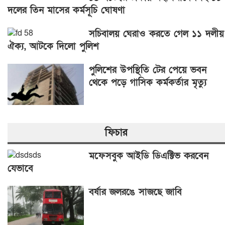
দলের তিন মাসের কর্মসূচি ঘোষণা
সচিবালয় ঘেরাও করতে গেল ১১ দলীয়
ঐক্য, আটকে দিলো পুলিশ
পুলিশের উপস্থিতি টের পেয়ে ভবন
থেকে পড়ে গাসিক কর্মকর্তার মৃত্যু
ফিচার
মফেসবুক আইডি ডিএক্টিভ করবেন
যেভাবে
বর্ষার জলরঙে সাজছে জাবি