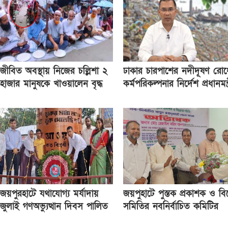
জীবিত অবস্থায় নিজের চল্লিশা ২
ঢাকার চারপাশের নদীদূষণ রোধ
হাজার মানুষকে খাওয়ালেন বৃদ্ধ
কর্মপরিকল্পনার নির্দেশ প্রধানমন্ত
জয়পুরহাটে যথাযোগ্য মর্যাদায়
জয়পুহাটে পুস্তক প্রকাশক ও বিক
জুলাই গণঅভ্যুত্থান দিবস পালিত
সমিতির নবনির্বাচিত কমিটির
অভিষেক