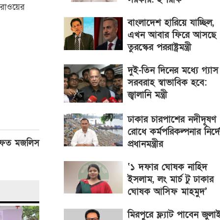
েরাওয়ের
বাংলাদেশ হারিয়ে যাচ্ছিল,
এখন আবার ফিরে আসছে 
তুরস্কের পররাষ্ট্রমন্ত্রী
দুই-তিন দিনের মধ্যে গ্যাস
সরবরাহ স্বাভাবিক হবে:
জ্বালানি মন্ত্রী
ঢাকার চারপাশের নদীদূষণ
রোধে কর্মপরিকল্পনার নির্দ
লাফত মজলিস
প্রধানমন্ত্রীর
‘১ দফার ঘোষক নাহিদ
ইসলাম, লং মার্চ টু ঢাকার
ঘোষক আসিফ মাহমুদ’
মিরপুরে ফ্ল্যাট পাবেন জুলা