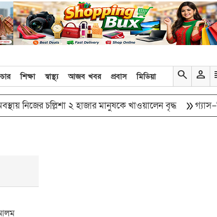
search
person
re
িচার
শিক্ষা
স্বাস্থ্য
আজব খবর
প্রবাস
মিডিয়া
double_arrow
িজের চল্লিশা ২ হাজার মানুষকে খাওয়ালেন বৃদ্ধ
গ্যাস–বিদ্যুৎ,
জ আলম