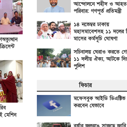
আন্দোলনে শহীদ ও আহত
পরিবার: গণপূর্ত প্রতিমন্ত্রী
১৪ নভেম্বর ঢাকায়
মহাসমাবেশসহ ১১ দলের 
মাসের কর্মসূচি ঘোষণা
ভ্যুত্থান
্রিসেন্ট
সচিবালয় ঘেরাও করতে গ
 অনুষ্ঠিত
১১ দলীয় ঐক্য, আটকে দ
পুলিশ
ফিচার
মফেসবুক আইডি ডিএক্টিভ
করবেন যেভাবে
রিব
াই মেশিন
বর্ষার জলরঙে সাজছে জাবি