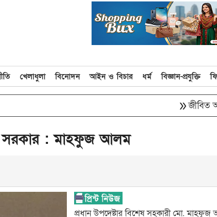
নীতি
খেলাধুলা
বিনোদন
আইন ও বিচার
ধর্ম
বিজ্ঞান-প্রযুক্তি
ফ
double_arrow
জীবিত অবস্থায় ন
া সরকার : মাহফুজ আলম
প্রধান উপদেষ্টার বিশেষ সহকারী মো. মাহফু