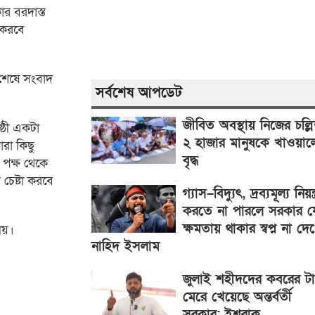
র বরদাস্ত
া করবে
 শেষে সংবাদ
সর্বশেষ আপডেট
জীবিত অবস্থায় নিজের চল্লি
্ঠী একটা
২ হাজার মানুষকে খাওয়াল
ারা কিছু
বৃদ্ধ
পক্ষ থেকে
 চেষ্টা করবে
গ্যাস–বিদ্যুৎ, দ্রব্যমূল্য নিয়ন্ত
করতে না পারলে সরকার য
ক্ষমতায় থাকার স্বপ্ন না দে
লয়।
নাহিদ ইসলাম
জুলাই শহীদদের কবরের ট
।
মেরে খেয়েছে অন্তর্বর্তী
সরকার: ইশরাক