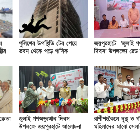
ে
পুলিশের উপস্থিতি টের পেয়ে
জয়পুরহাটে ‘জুলাই গণঅ
্রীর
ভবন থেকে পড়ে গাসিক
দিবস’ উপলক্ষ্যে রেড ক
কর্মকর্তার মৃত্যু
সোসাইটি আলোচনা সভা
্রেতা
জুলাই গণঅভ্যুত্থান দিবস
রাণীশংকৈলে দুস্থ ও গ
উপলক্ষে জয়পুরহাটে আলোচনা
মহিলাদের মাঝে সেল
সভা ও গাছের চারা বিতরণ
বিতরণ