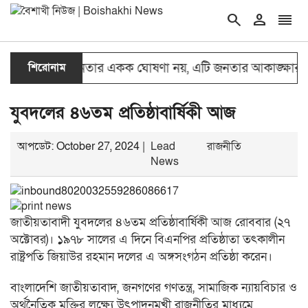
search
person
reorder
ফা’ কোনো নেতার একক ঘোষণা নয়, এটি জনতার আকাঙ্ক্ষার প্রতি
শিরোনাম
যুবদলের ৪৬তম প্রতিষ্ঠাবার্ষিকী আজ
আপডেট: October 27, 2024 |
Lead
রাজনীতি
News
জাতীয়তাবাদী যুবদলের ৪৬তম প্রতিষ্ঠাবার্ষিকী আজ রোববার (২৭
অক্টোবর)। ১৯৭৮ সালের এ দিনে বিএনপির প্রতিষ্ঠাতা তৎকালীন
রাষ্ট্রপতি জিয়াউর রহমান দলের এ অঙ্গসংগঠন প্রতিষ্ঠা করেন।
বাংলাদেশি জাতীয়তাবাদ, জনগণের গণতন্ত্র, সামাজিক ন্যায়বিচার ও
অর্থনৈতিক মুক্তির লক্ষ্যে উৎপাদনমুখী রাজনীতির মাধ্যমে