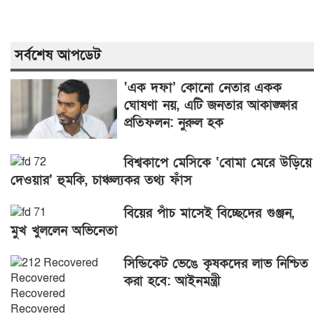
সর্বশেষ আপডেট
‘এক দফা’ কোনো নেতার একক
ঘোষণা নয়, এটি জনতার আকাঙ্ক্ষার
প্রতিফলন: নুরুল হক
বিশ্বকাপে মেসিকে ‘বোমা মেরে উড়িয়ে
দেওয়ার’ হুমকি, চাঞ্চল্যকর তথ্য ফাঁস
বিয়ের পাঁচ মাসেই বিচ্ছেদের গুঞ্জন,
মুখ খুললেন অভিনেতা
সিন্ডিকেট ভেঙে কৃষকদের লাভ নিশ্চিত
করা হবে: আইনমন্ত্রী