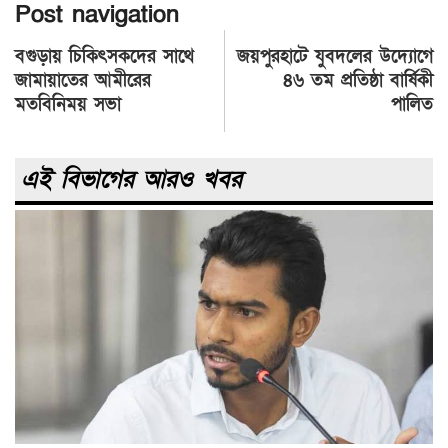
Twitter
Post navigation
বগুড়ায় চিকিৎসকদের সাথে
জয়পুরহাটে যুবদলের উদ্যোগে
জামায়াতের আমীরের
৪৬ তম প্রতিষ্ঠা বার্ষিকী
মতবিনিময় সভা
পালিত
এই বিভাগের আরও খবর