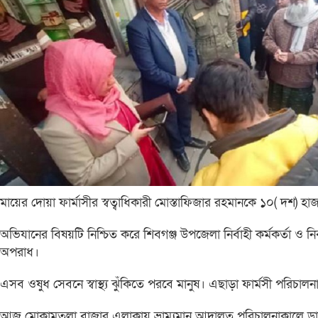
মায়ের দোয়া ফার্মাসীর স্বত্বাধিকারী মোস্তাফিজার রহমানকে ১০( দশ) 
অভিযানের বিষয়টি নিশ্চিত করে শিবগঞ্জ উপজেলা নির্বাহী কর্মকর্তা ও নির্বা
অপরাধ।
এসব ওষুধ সেবনে স্বাস্থ্য ঝুঁকিতে পরবে মানুষ। এছাড়া ফার্মসী পরিচাল
আজ মোকামতলা বাজার এলাকায় ভ্রাম্যমান আদালত পরিচালনাকালে ড্র