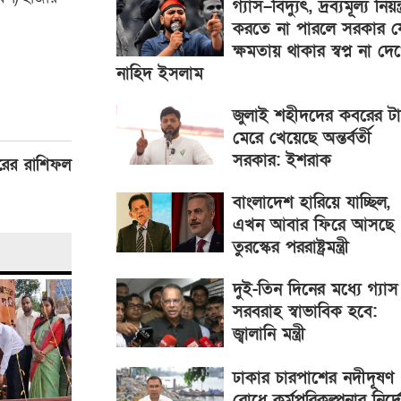
গ্যাস–বিদ্যুৎ, দ্রব্যমূল্য নিয়ন্ত
করতে না পারলে সরকার য
ক্ষমতায় থাকার স্বপ্ন না দে
নাহিদ ইসলাম
জুলাই শহীদদের কবরের ট
মেরে খেয়েছে অন্তর্বর্তী
সরকার: ইশরাক
ারের রাশিফল
বাংলাদেশ হারিয়ে যাচ্ছিল,
এখন আবার ফিরে আসছে 
তুরস্কের পররাষ্ট্রমন্ত্রী
দুই-তিন দিনের মধ্যে গ্যাস
সরবরাহ স্বাভাবিক হবে:
জ্বালানি মন্ত্রী
ঢাকার চারপাশের নদীদূষণ
রোধে কর্মপরিকল্পনার নির্দ