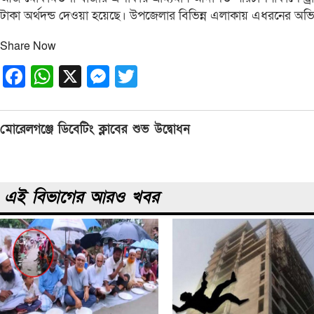
টাকা অর্থদন্ড দেওয়া হয়েছে। উপজেলার বিভিন্ন এলাকায় এধরনের অভ
Share Now
Facebook
WhatsApp
X
Messenger
Twitter
Post
মোরেলগঞ্জে ডিবেটিং ক্লাবের শুভ উদ্বোধন
navigation
এই বিভাগের আরও খবর