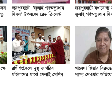
ভবন
জয়পুরহাটে ‘জুলাই গণঅভ্যুত্থান
জয়পুরহাটে যথাযোগ্য ম
্যু
দিবস’ উপলক্ষ্যে রেড ক্রিসেন্ট
জুলাই গণঅভ্যুত্থান দ
সোসাইটি আলোচনা সভা অনুষ্ঠিত
ক্ষে
রাণীশংকৈলে দুস্থ ও গরিব
খালেদা জিয়ার বিরুদ্ধে
মহিলাদের মাঝে সেলাই মেশিন
সাক্ষ্য দেওয়ার অভি
বিতরণ
যুগ্ম সচিব জগলুল পাশা 