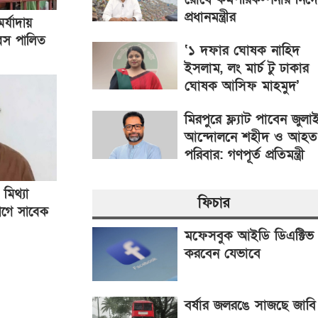
প্রধানমন্ত্রীর
র্যাদায়
িবস পালিত
‘১ দফার ঘোষক নাহিদ
ইসলাম, লং মার্চ টু ঢাকার
ঘোষক আসিফ মাহমুদ’
মিরপুরে ফ্ল্যাট পাবেন জুলা
আন্দোলনে শহীদ ও আহত
পরিবার: গণপূর্ত প্রতিমন্ত্রী
 মিথ্যা
ফিচার
যোগে সাবেক
গ্রেপ্তার
মফেসবুক আইডি ডিএক্টিভ
করবেন যেভাবে
বর্ষার জলরঙে সাজছে জাবি