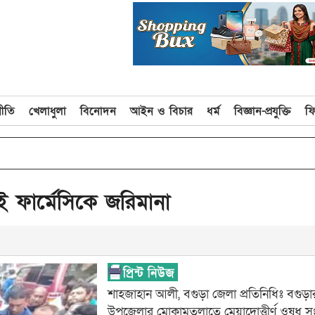
নীতি
খেলাধুলা
বিনোদন
আইন ও বিচার
ধর্ম
বিজ্ঞান-প্রযুক্তি
ফ
ুই ফার্মেসিকে জরিমানা
শাহজাহান আলী, বগুড়া জেলা প্রতিনিধিঃ বগুড়া
উপজেলার মোকামতলাতে মেয়াদোত্তীর্ণ ওষুধ স