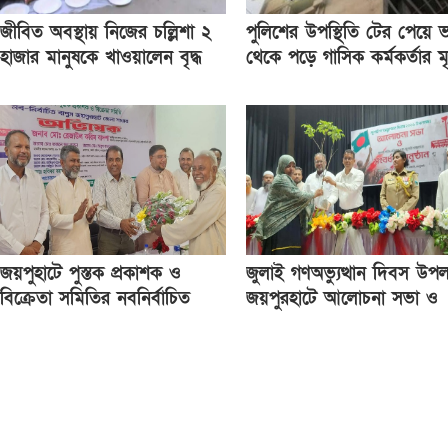
জীবিত অবস্থায় নিজের চল্লিশা ২
পুলিশের উপস্থিতি টের পেয়ে 
হাজার মানুষকে খাওয়ালেন বৃদ্ধ
থেকে পড়ে গাসিক কর্মকর্তার মৃত
জয়পুহাটে পুস্তক প্রকাশক ও
জুলাই গণঅভ্যুত্থান দিবস উপল
বিক্রেতা সমিতির নবনির্বাচিত
জয়পুরহাটে আলোচনা সভা ও
কমিটির অভিষেক
গাছের চারা বিতরণ