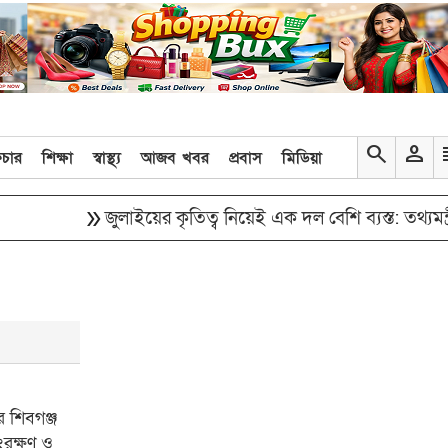
search
person
re
িচার
শিক্ষা
স্বাস্থ্য
আজব খবর
প্রবাস
মিডিয়া
double_arrow
double_arrow
জুলাইয়ের কৃতিত্ব নিয়েই এক দল বেশি ব্যস্ত: তথ্যমন্ত্রী
র শিবগঞ্জ
ংরক্ষণ ও