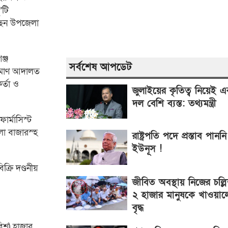
’টি
েছেন উপজেলা
ঞ্জ
সর্বশেষ আপডেট
মমাণ আদালত
র্তা ও
জুলাইয়ের কৃতিত্ব নিয়েই 
দল বেশি ব্যস্ত: তথ্যমন্ত্রী
ার্মাসিস্ট
া বাজারস্হ
রাষ্ট্রপতি পদে প্রস্তাব পানন
ইউনূস !
ক্রি দণ্ডনীয়
জীবিত অবস্থায় নিজের চল্লি
২ হাজার মানুষকে খাওয়াল
বৃদ্ধ
িশ) হাজার