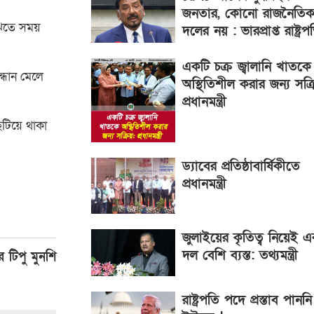
জনতার, কোনো রাজনৈতি
ুঝতে সময়
দলের নয় : ভারপ্রাপ্ত রাষ্ট্রপ
একটি চক্র জ্বালানি খাতকে
্ধান মেলে
অস্থিতিশীল করার জন্য সক্র
প্রধানমন্ত্রী
িটিয়ে থাকা
ড্যাবের প্রতিষ্ঠাবার্ষিকীতে
প্রধানমন্ত্রী
জুলাইয়ের কৃতিত্ব নিয়েই 
দল বেশি ব্যস্ত: তথ্যমন্ত্রী
 টিপু মুনশি
রাষ্ট্রপতি পদে প্রস্তাব পানন