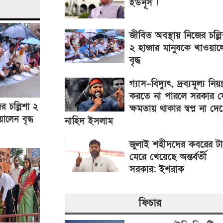
ইউনূস !
জীবিত অবস্থায় নিজের চল্লি
২ হাজার মানুষকে খাওয়াল
বৃদ্ধ
গ্যাস–বিদ্যুৎ, দ্রব্যমূল্য নিয়ন্ত
করতে না পারলে সরকার য
র চল্লিশা ২
ক্ষমতায় থাকার স্বপ্ন না দে
ালেন বৃদ্ধ
নাহিদ ইসলাম
জুলাই শহীদদের কবরের ট
মেরে খেয়েছে অন্তর্বর্তী
সরকার: ইশরাক
ফিচার