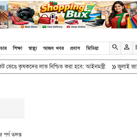
search
person
re
িচার
শিক্ষা
স্বাস্থ্য
আজব খবর
প্রবাস
মিডিয়া
double_arrow
ে কৃষকদের লাভ নিশ্চিত করা হবে: আইনমন্ত্রী
জুলাই জাদুঘর থ
পূর্ণ তদন্ত