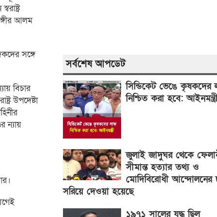
বরাষ্ট্র
াঙ্গীর আলম
িকদের সঙ্গে
সর্বশেষ আপডেট
সিন্ডিকেট ভেঙে কৃষকদের 
ায় বিচার
নিশ্চিত করা হবে: আইনমন্ত্র
ষ্ট্র উপদেষ্টা
হিনীর
 ন্যায়
জুলাই জাদুঘর থেকে ফেলান
সীমান্ত হত্যার তথ্য ও
মোদিবিরোধী আন্দোলনের 
ার।
সরিয়ে দেওয়া হয়েছে
 আগেই
১৯৭১ সালের যুদ্ধ ছিল