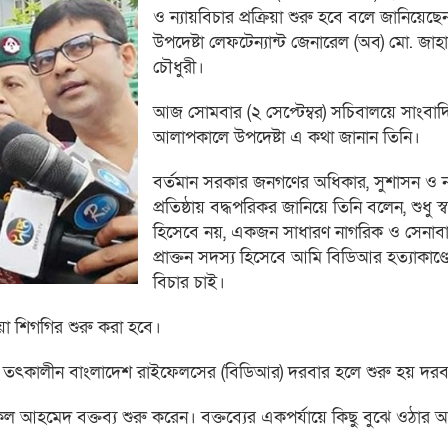
ও ন্যায়বিচার প্রক্রিয়া শুরু হবে বলে জানিয়েছেন স্
উপদেষ্টা লেফটেন্যান্ট জেনারেল (অব) মো. জাহ
চৌধুরী।
আজ সোমবার (২ সেপ্টেম্বর) সচিবালয়ে সাংবাদ
আলাপকালে উপদেষ্টা এ কথা জানান তিনি।
বর্তমান সরকার জনগণের অধিকার, সুশাসন ও ন্য
প্রতিষ্ঠায় বদ্ধপরিকর জানিয়ে তিনি বলেন, শুধু স্বরা
হিসেবে নয়, একজন সাধারণ নাগরিক ও সেনাবা
প্রাক্তন সদস্য হিসেবে আমি বিডিআর হত্যাকাণ্ডের
বিচার চাই।
রিয়া শিগগির শুরু করা হবে।
ায় তৎকালীন বাংলাদেশ রাইফেলসের (বিডিআর) দরবার হলে শুরু হয় দরব
ল আহমেদ বক্তব্য শুরু করেন। বক্তব্যের একপর্যায়ে কিছু বুঝে ওঠার