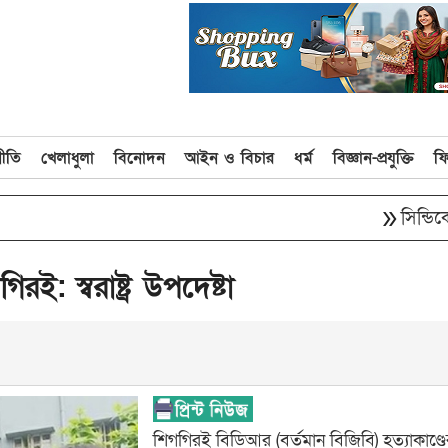
নীতি
খেলাধুলা
বিনোদন
আইন ও বিচার
ধর্ম
বিজ্ঞান-প্রযুক্তি
ফ
double_arrow
সিন্ডিকেট ভেঙ
রই: স্বরাষ্ট্র উপদেষ্টা
শিগগিরই বিডিআর (বর্তমান বিজিবি) হত্যাকাণ্ডের 