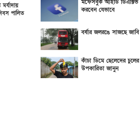
মফেসবুক আইডি ডিএক্টিভ
 মর্যাদায়
করবেন যেভাবে
 দিবস পালিত
বর্ষার জলরঙে সাজছে জাবি
কাঁচা ডিমে ছেলেদের চুলের
উপকারিতা জানুন