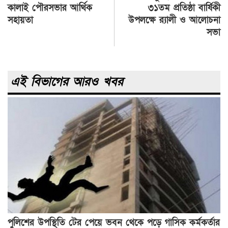
navigation
কালাই পৌরসভার আর্থিক
৩১তম প্রতিষ্ঠা বার্ষিকী
সহায়তা
উপলক্ষে র‍্যালী ও আলোচনা
সভা
এই বিভাগের আরও খবর
পুলিশের উপস্থিতি টের পেয়ে ভবন থেকে পড়ে গাসিক কর্মকর্তার