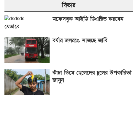
ফিচার
মফেসবুক আইডি ডিএক্টিভ করবেন
যেভাবে
বর্ষার জলরঙে সাজছে জাবি
কাঁচা ডিমে ছেলেদের চুলের উপকারিতা
জানুন