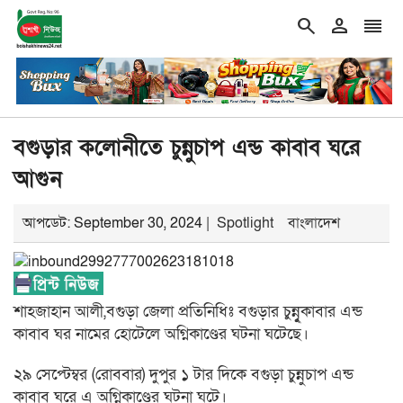
search
person
reorder
double_arrow
শিরোনাম
গ্যাস–বিদ্যুৎ, দ্রব্যমূল্য নিয়ন্ত্রণ করতে না পারলে সর
বগুড়ার কলোনীতে চুন্নুচাপ এন্ড কাবাব ঘরে
আগুন
আপডেট: September 30, 2024 |
Spotlight
বাংলাদেশ
শাহজাহান আলী,বগুড়া জেলা প্রতিনিধিঃ বগুড়ার চুন্নুৃকাবার এন্ড
কাবাব ঘর নামের হোটেলে অগ্নিকাণ্ডের ঘটনা ঘটেছে।
২৯ সেপ্টেম্বর (রোববার) দুপুর ১ টার দিকে বগুড়া চুন্নুচাপ এন্ড
কাবাব ঘরে এ অগ্নিকাণ্ডের ঘটনা ঘটে।