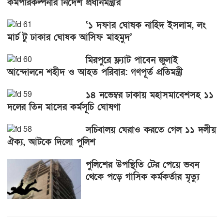
কর্মপরিকল্পনার নির্দেশ প্রধানমন্ত্রীর
‘১ দফার ঘোষক নাহিদ ইসলাম, লং
মার্চ টু ঢাকার ঘোষক আসিফ মাহমুদ’
মিরপুরে ফ্ল্যাট পাবেন জুলাই
আন্দোলনে শহীদ ও আহত পরিবার: গণপূর্ত প্রতিমন্ত্রী
১৪ নভেম্বর ঢাকায় মহাসমাবেশসহ ১১
দলের তিন মাসের কর্মসূচি ঘোষণা
সচিবালয় ঘেরাও করতে গেল ১১ দলীয়
ঐক্য, আটকে দিলো পুলিশ
পুলিশের উপস্থিতি টের পেয়ে ভবন
থেকে পড়ে গাসিক কর্মকর্তার মৃত্যু