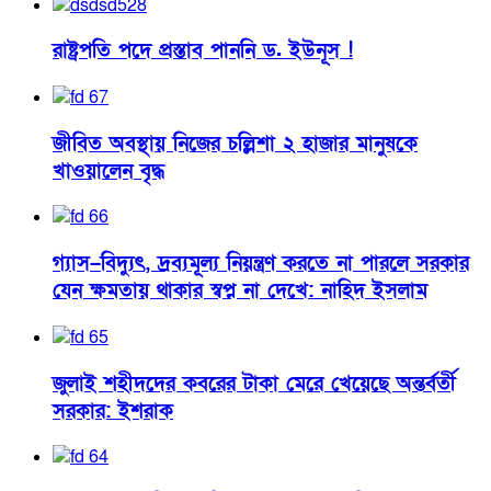
রাষ্ট্রপতি পদে প্রস্তাব পাননি ড. ইউনূস !
জীবিত অবস্থায় নিজের চল্লিশা ২ হাজার মানুষকে
খাওয়ালেন বৃদ্ধ
গ্যাস–বিদ্যুৎ, দ্রব্যমূল্য নিয়ন্ত্রণ করতে না পারলে সরকার
যেন ক্ষমতায় থাকার স্বপ্ন না দেখে: নাহিদ ইসলাম
জুলাই শহীদদের কবরের টাকা মেরে খেয়েছে অন্তর্বর্তী
সরকার: ইশরাক