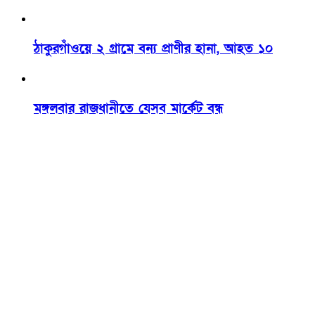
ঠাকুরগাঁওয়ে ২ গ্রামে বন্য প্রাণীর হানা, আহত ১০
মঙ্গলবার রাজধানীতে যেসব মার্কেট বন্ধ