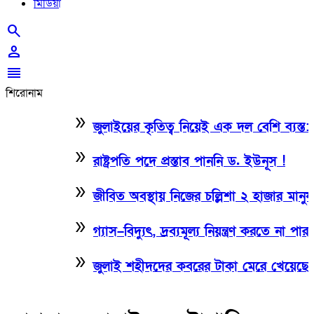
মিডিয়া
search
person
reorder
শিরোনাম
double_arrow
জুলাইয়ের কৃতিত্ব নিয়েই এক দল বেশি ব্যস্ত: তথ্যমন্
double_arrow
রাষ্ট্রপতি পদে প্রস্তাব পাননি ড. ইউনূস !
double_arrow
জীবিত অবস্থায় নিজের চল্লিশা ২ হাজার মানুষকে খ
double_arrow
গ্যাস–বিদ্যুৎ, দ্রব্যমূল্য নিয়ন্ত্রণ করতে না পার
double_arrow
জুলাই শহীদদের কবরের টাকা মেরে খেয়েছে অন্তর্