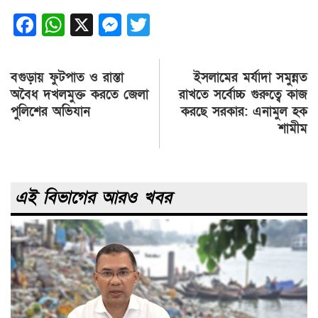
Facebook
WhatsApp
X
Messenger
Twitter
Post
বগুড়ায় ফুটপাত ও রাস্তা
ইসলামের মর্যাদা সমুন্নত
navigation
অবৈধ দখলমুক্ত করতে জেলা
রাখতে সর্বোচ্চ গুরুত্বে কাজ
পুলিশের অভিযান
করছে সরকার: এনামুল হক
শামীম
এই বিভাগের আরও খবর