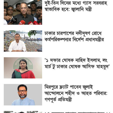
দুই-তিন দিনের মধ্যে গ্যাস সরবরাহ
স্বাভাবিক হবে: জ্বালানি মন্ত্রী
ঢাকার চারপাশের নদীদূষণ রোধে
কর্মপরিকল্পনার নির্দেশ প্রধানমন্ত্রীর
‘১ দফার ঘোষক নাহিদ ইসলাম, লং
মার্চ টু ঢাকার ঘোষক আসিফ মাহমুদ’
মিরপুরে ফ্ল্যাট পাবেন জুলাই
আন্দোলনে শহীদ ও আহত পরিবার:
গণপূর্ত প্রতিমন্ত্রী