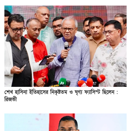
শেখ হাসিনা ইতিহাসের নিকৃষ্টতম ও ঘৃণ্য ফ্যাসিস্ট ছিলেন :
রিজভী