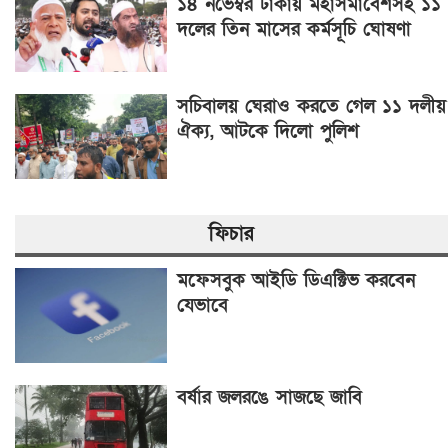
১৪ নভেম্বর ঢাকায় মহাসমাবেশসহ ১১
দলের তিন মাসের কর্মসূচি ঘোষণা
সচিবালয় ঘেরাও করতে গেল ১১ দলীয়
ঐক্য, আটকে দিলো পুলিশ
ফিচার
মফেসবুক আইডি ডিএক্টিভ করবেন
যেভাবে
বর্ষার জলরঙে সাজছে জাবি