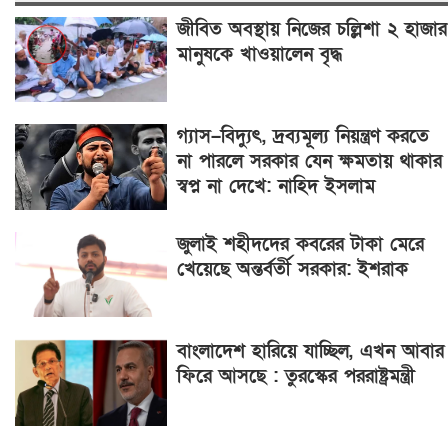
জীবিত অবস্থায় নিজের চল্লিশা ২ হাজার
মানুষকে খাওয়ালেন বৃদ্ধ
গ্যাস–বিদ্যুৎ, দ্রব্যমূল্য নিয়ন্ত্রণ করতে
না পারলে সরকার যেন ক্ষমতায় থাকার
স্বপ্ন না দেখে: নাহিদ ইসলাম
জুলাই শহীদদের কবরের টাকা মেরে
খেয়েছে অন্তর্বর্তী সরকার: ইশরাক
বাংলাদেশ হারিয়ে যাচ্ছিল, এখন আবার
ফিরে আসছে : তুরস্কের পররাষ্ট্রমন্ত্রী