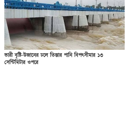
ভারী বৃষ্টি-উজানের ঢলে তিস্তার পানি বিপৎসীমার ১৩
সেন্টিমিটার ওপরে